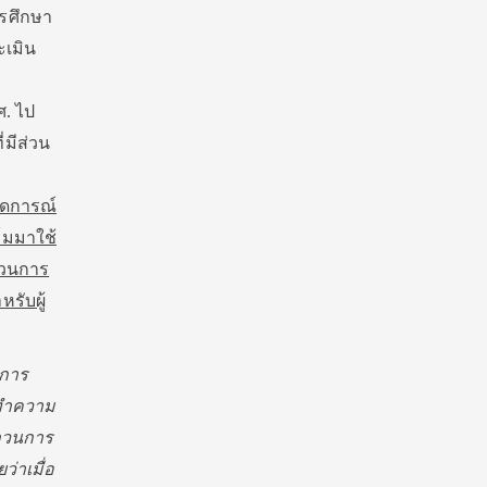
ารศึกษา
ะเมิน
ศ. ไป
มีส่วน
าดการณ์
์มมาใช้
บวนการ
รับผู้
ลการ
ะทำความ
บกวนการ
่าเมื่อ