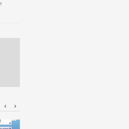
า
มทร.กรุงเทพ โต้ข่าวเท็จ! ยัน MOU-หลักสูตร-วีซ่า
ยศชนัน เค