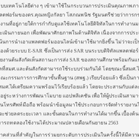
าระบบเทคโนโลยีต่าง ๆ เข้ามาใช้ในกระบวนการประเมินคุณภาพภ
พลตฟอร์มของดร.คุณหญิงกัลยา โสภณพนิช รัฐมนตรีช่วยว่าการ
วยงานที่อยู่ภายใต้การกำกับดูแลใช้เทคโนโลยีดิจิทัลในการทำงานมา
ะเมินภายนอก เพื่อพัฒนาศักยภาพในด้านดิจิทัล เนื่องจากการประ
้นการนำเอาแพลตฟอร์มออนไลน์เข้ามาใช้มากยิ่งขึ้น ไม่ว่าจะเป
งด้วยระบบ E-SAR ซึ่งเป็นการส่ง SAR บนระบบดิจิทัลแพลตฟอร
วยงานต้นสังกัดเห็นสถานะการส่ง SAR ของสถานศึกษาพร้อมกันแ
ลที่สมศ.และต้นสังกัดสามารถใช้ระบบร่วมกันได้ โดยขณะนี้สมศ.ไ
กรรมการการศึกษาขั้นพื้นฐาน (สพฐ.) เรียบร้อยแล้ว ซึ่งเป็นก
ๆ สมศ.ได้เตรียมความพร้อมไว้เรียบร้อยแล้ว โดยจะประสานกับแต่ล
งอยู่ระหว่างการพัฒนาโมบาย แอปพลิเคชัน เพื่อให้ผู้ประเมินสาม
ผ่านโทรศัพท์มือถือ พร้อมนำข้อมูลมาใช้ประกอบการจัดทำรายงาน
จะช่วยลดระยะเวลา และขั้นตอนในการทำงานได้มากขึ้น เบื้องต้น
สามารถทดลองใช้งานได้ประมาณปลายเดือนกันยายน 2563
คส่วนที่สำคัญในการร่วมยกระดับการประเมินในครั้งนี้ให้มีควา