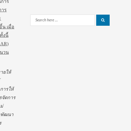
นการ
การ
ร
Search
Search
น เมื่อ
for:
งนี้
SAR)
จำนวน
ายให้
การให้
รจัดการ
ม่
่อพัฒนา
ร