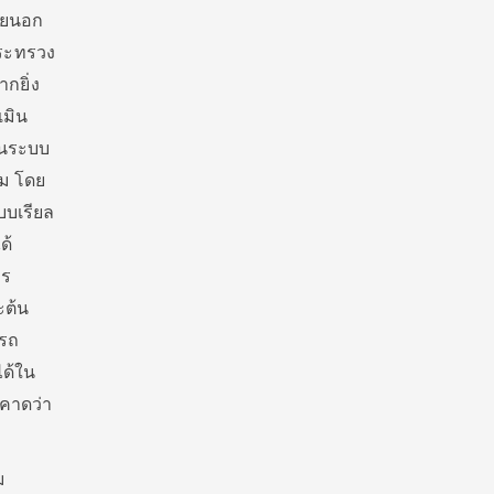
ายนอก
กระทรวง
กยิ่ง
เมิน
็นระบบ
์ม โดย
บบเรียล
ด้
าร
ะต้น
ารถ
ได้ใน
คาดว่า
ม