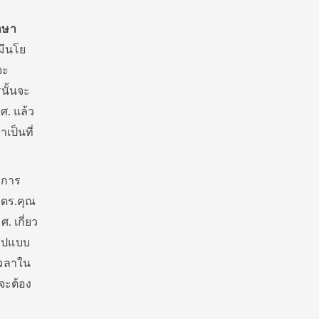
กษา
มีนโย
จะ
นั้นจะ
ศ. แล้ว
เป็นที่
บการ
 ดร.คุณ
 เกี่ยว
รูปแบบ
เวลาใน
จะต้อง