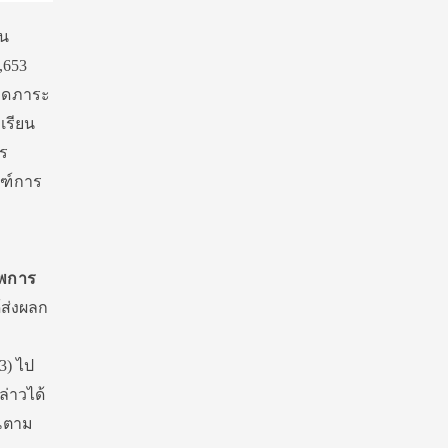
ิน
,653
 ลดภาระ
เรียน
ร
ณฑ์การ
าพการ
้ส่งผลก
3) ไป
่าวได้
อนตาม