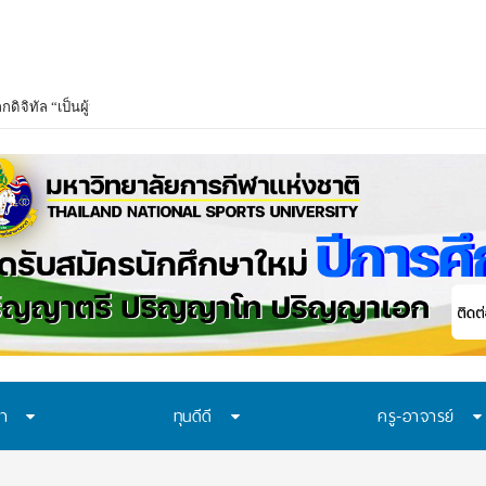
ษา
ทุนดีดี
ครู-อาจารย์