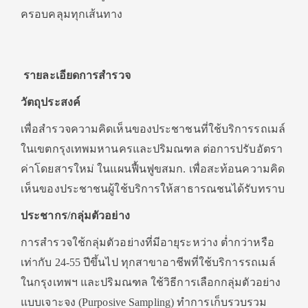
ครอบคลุมทุกเส้นทาง
รายละเอียดการสำรวจ
วัตถุประสงค์
เพื่อสำรวจความคิดเห็นของประชาชนที่ใช้บริการรถเมล์
ในเขตกรุงเทพมหานครและปริมณฑล ต่อการปรับอัตรา
ค่าโดยสารใหม่ ในแผนฟื้นฟูขสมก. เพื่อสะท้อนความคิด
เห็นของประชาชนผู้ใช้บริการให้สาธารณชนได้รับทราบ
ประชากร/กลุ่มตัวอย่าง
การสำรวจใช้กลุ่มตัวอย่างที่มีอายุระหว่าง ต่ำกว่าหรือ
เท่ากับ 24-55 ปีขึ้นไป ทุกสาขาอาชีพที่ใช้บริการรถเมล์
ในกรุงเทพฯ และปริมณฑล ใช้วิธีการเลือกกลุ่มตัวอย่าง
แบบเจาะจง (Purposive Sampling) ทำการเก็บรวบรวม