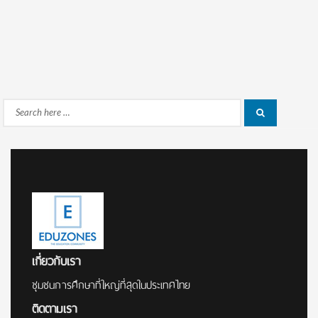
Search
Search
for:
เกี่ยวกับเรา
ชุมชนการศึกษาที่ใหญ่ที่สุดในประเทศไทย
ติดตามเรา