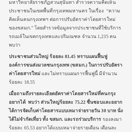
มหาวิทยาลัยราชภัฏสวนสุนันทา สำรวจความคิดเห็น
ประชาชนในเขตพื้นที่กรุงเทพมหานคร ในเรื่อง “ความ
คิดเห็นคนกรุงเทพฯ ต่อการปรับอัตราค่าโดยสารใหม่
ของขสมก.” โดยสำรวจข้อมูลจากประชาชนที่ใช้บริการ
รถเมล์ในเขตกรุงเทพและปริมณฑล จำนวน 1,235 คน
พบว่า
ประชาชนส่วนใหญ่ ร้อยละ 81.45 ทราบแผนฟื้นฟู
องค์การขนส่งมวลชนกรุงเทพ (ขสมก.) ในการปรับอัตรา
ค่าโดยสารใหม่
และไม่ทราบแผนการฟื้นฟูนี้ มีจำนวน
ร้อยละ 18.55
เมื่อถามถึงรายละเอียดอัตราค่าโดยสารใหม่ที่คนกรุง
อยากได้ พบว่า ส่วนใหญ่ร้อยละ 75.22 ชื่นชอบและอยาก
ได้การจัดเก็บค่าโดยสารแบบเหมาจ่ายรายวัน 30 บาท นั่ง
ได้ไม่จำกัดเที่ยว ทั้ง ขสมก. และรถร่วมบริการ
รองลงมา
ร้อยละ 65.53 อยากได้แบบเหมาจ่ายรายเดือน เดือนละ