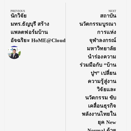
Post
navigation
PREVIOUS
NEXT
Previous
Next
นักวิจัย
สถาบัน
Post:
Post:
มทร.ธัญบุรี สร้าง
นวัตกรรมบูรณา
แพลตฟอร์มบ้าน
การแห่ง
อัจฉริยะ HoME@Cloud
จุฬาลงกรณ์
มหาวิทยาลัย
นำร่องความ
ร่วมมือกับ “บ้าน
ปูฯ” เปลี่ยน
ความรู้สู่งาน
วิจัยและ
นวัตกรรม ขับ
เคลื่อนธุรกิจ
พลังงานไทยใน
ยุค New
Normal ด้วย