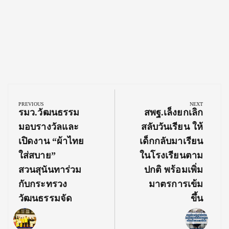
Post
navigation
PREVIOUS
NEXT
Previous
Next
รมว.วัฒนธรรม
สพฐ.เล็งยกเลิก
Post:
Post:
มอบรางวัลและ
สลับวันเรียน ให้
เปิดงาน “ผ้าไทย
เด็กกลับมาเรียน
ใส่สบาย”
ในโรงเรียนตาม
สวนสุนันทาร่วม
ปกติ พร้อมเพิ่ม
กับกระทรวง
มาตรการเข้ม
วัฒนธรรมจัด
ขึ้น