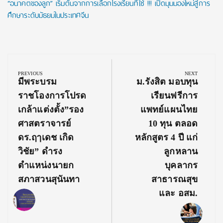
“อนาคตของลูก” เริ่มต้นจากการเลือกโรงเรียนที่ใช่ !!! เปิดมุมมองใหม่สู่การ
ศึกษาระดับมัธยมในประเทศจีน
Post
navigation
PREVIOUS
NEXT
Previous
Next
มีพระบรม
ม.รังสิต มอบทุน
Post:
Post:
ราชโองการโปรด
เรียนฟรีการ
เกล้าแต่งตั้ง”รอง
แพทย์แผนไทย
ศาสตราจารย์
10 ทุน ตลอด
ดร.ฤๅเดช เกิด
หลักสูตร 4 ปี แก่
วิชัย” ดำรง
ลูกหลาน
ตำแหน่งนายก
บุคลากร
สภาสวนสุนันทา
สาธารณสุข
และ อสม.