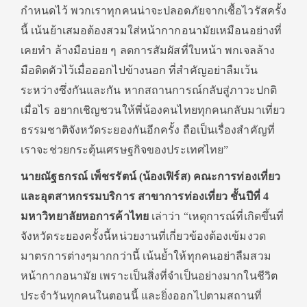
กำหนดไว้ พวกเราทุกคนน่าจะปลอดภัยจากเชื้อไวรัสครั้ง
นี้ เน้นย้าเสมอต้องสวมใส่หน้ากากอนามัยเหมือนอย่างที่
เคยทำ ล้างมือบ่อย ๆ ลดการสัมผัสที่ใบหน้า พกเจลล้าง
มือติดตัวไว้เมื่อออกไปข้างนอก ที่สำคัญอย่าลืมเว้น
ระหว่างซึ่งกันและกัน หากสถานการณ์กลับสู่ภาวะปกติ
เมื่อไร อยากเชิญชวนให้พี่น้องคนไทยทุกคนกลับมาเที่ยว
ธรรมชาติจังหวัดระยองกันอีกครั้ง ถือเป็นเรื่องสำคัญที่
เราจะช่วยกระตุ้นเศรษฐกิจของประเทศไทย”
นายณัฐธกรณ์ เพ็ชรรัตน์ (น้องเฟิร์ส) คณะการท่องเที่ยว
และอุตสาหกรรมบริการ สาขาการท่องเที่ยว ชั้นปีที่ 4
มหาวิทยาลัยหอการค้าไทย
เล่าว่า “เหตุการณ์ที่เกิดขึ้นที่
จังหวัดระยองครั้งนี้หน่วยงานที่เกี่ยวข้องต้องเข้มงวด
มาตรการต่างๆมากกว่านี้ เน้นย้ำให้ทุกคนอย่าลืมสวม
หน้ากากอนามัย เพราะเป็นสิ่งที่จำเป็นอย่างมากในชีวิต
ประจำวันทุกคนในตอนนี้ และยิ่งออกไปตามสถานที่