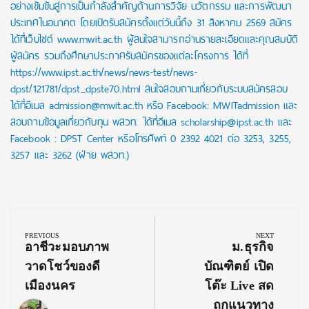
อย่างเข้มข้นสู่การเป็นกำลังสำคัญด้านการวิจัย นวัตกรรม และการพัฒนา
ประเทศในอนาคต โดยเปิดรับสมัครตั้งแต่วันนี้ถึง 31 สิงหาคม 2569 สมัคร
ได้ที่เว็บไซต์ www.mwit.ac.th ผู้สนใจสามารถอ่านรายละเอียดและคุณสมบัติ
ผู้สมัคร รวมถึงศึกษาประกาศรับสมัครของแต่ละโครงการ ได้ที่
https://www.ipst.ac.th/news/news-test/news-
dpst/121781/dpst_dpste70.html สนใจสอบถามเกี่ยวกับระบบสมัครสอบ
ได้ที่อีเมล admission@mwit.ac.th หรือ Facebook: MWITadmission และ
สอบถามข้อมูลเกี่ยวกับทุน พสวท. ได้ที่อีเมล scholarship@ipst.ac.th และ
Facebook : DPST Center หรือโทรศัพท์ 0 2392 4021 ต่อ 3253, 3255,
3257 และ 3262 (ฝ่าย พสวท.)
Post
navigation
PREVIOUS
NEXT
Previous
Next
อาชีวะมอบภาพ
ม.ธุรกิจ
Post:
Post:
วาดโชว์ของดี
บัณฑิตย์ เปิด
เมืองนคร
โต๊ะ Live สด
ถกแนวทาง