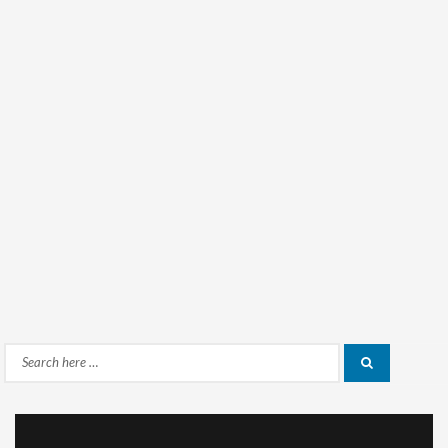
Search
Search
for: