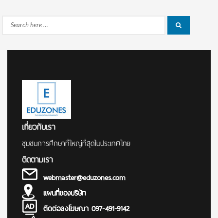
Search
Search
for:
เกี่ยวกับเรา
ชุมชนการศึกษาที่ใหญ่ที่สุดในประเทศไทย
ติดตามเรา
webmaster@eduzones.com
แผนที่ของบริษัท
ติดต่อลงโฆษณา 097-491-9142