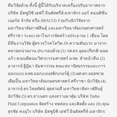
ทีมวิจัยด้วย ทั้งนี้ ตู้นี้ได้รับบริจาคเครื่องปรับอากาศจาก
บริษัท มิตซูบิชิ เฮฟวี่ อินดัสตรี่ส์-มหาจักร แอร์ คอนดิชั่น
เนอร์ส จำกัด หรือ (MACO) ร่วมกับนักวิจัยจาก
มหาวิทยาลัยกาฬสินธุ์ และมหาวิทยาลัยเกษตรศาสตร์
ศรีราชา ระยะเวลาในการจัดสร้างประมาณ 1 เดือน โดย
มีทีมงานวิจัย ตู้ตรวจโรคโควิด-19 ความดันบวก มาจาก
หลายหน่วยงาน ประกอบด้วย (1) รศ.ดร.อุดมเกียรติ นนท
แก้ว คณบดีคณะวิศวกรรมศาสตร์ มจพ. หัวหน้าทีม (2)
อาจารย์ ฐิฎิมา อัมพวรรณ คณะสถาปัตยกรรมและการ
ออกแบบ มจพ.ออกแบบสติกเกอร์ตู้ (3) ผศ.ดร.ยอดชาย
เตียเปิ้น มหาวิทยาลัยเกษตรศาสตร์ ศรีราชา นักวิจัย (4)
อาจารย์ ดร.ไทยทัศน์ สุดสวนสี มหาวิทยาลัยกาฬสินธุ์
นักวิจัย (5) ดร.ธาเนตร แสงสว่างมาตุ้ม บริษัท Turbo
Fluid Corporation จัดสร้าง ทดสอบ และติดตั้ง และ (6) คุณ
สุรชัย คงอุไร บริษัท มิตซูบิชิ เฮฟวี่ อินดัสตรี่ส์-มหาจักร