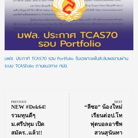
มฟล. ประกาศ TCAS70 รอบ Portfolio รับเฉพาะแฟ้มสะสมผลงานผ่าน
ระบบ TCASFolio ตามแนวทาง ทปอ.
Post
navigation
PREVIOUS
NEXT
Previous
Next
NEW #Dek64!
“ลีซอ” น้องใหม่
Post:
Post:
รวมทุนดีๆ
เรียนต่อป.โท
ม.ศรีปทุม เปิด
ฟุตบอลอาชีพ
สมัคร..แล้ว!!
สวนสุนันทา