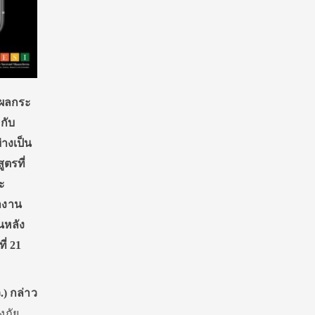
ับผลกระ
กับ
่างเป็น
ูตรที่
ระ
ทำงาน
นหลัง
ี่ 21
ว
.
) กล่าว
งภัย