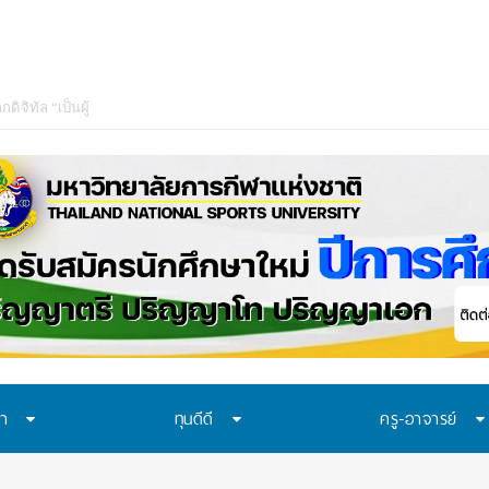
ษา
ทุนดีดี
ครู-อาจารย์