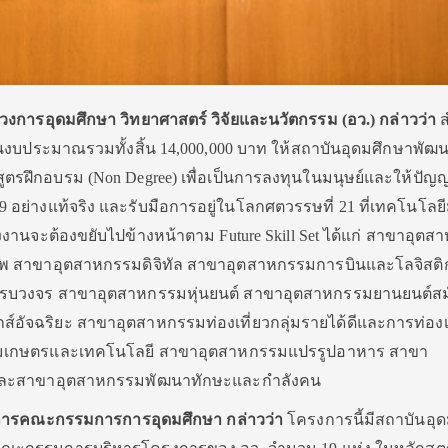
งการอุดมศึกษา วิทยาศาสตร์ วิจัยและนวัตกรรม (อว.) กล่าวว่า
ส
ุนงบประมาณรวมทั้งสิ้น 14,000,000 บาท ให้สถาบันอุดมศึกษาพัฒ
กสูตรฝึกอบรม (Non Degree) เพื่อเป็นการลงทุนในมนุษย์และให้ปัญ
9 อย่างแท้จริง และรับมือการอยู่ในโลกศตวรรษที่ 21 ที่เทคโนโลยี
แรงงานจะต้องขยับไปข้างหน้าตาม Future Skill Set ได้แก่ สาขาอุต
ภาพ สาขาอุตสาหกรรมดิจิทัล สาขาอุตสาหกรรมการบินและโลจิสติก
บวงจร สาขาอุตสาหกรรมหุ่นยนต์ สาขาอุตสาหกรรมยานยนต์สม
์อัจฉริยะ สาขาอุตสาหกรรมท่องเที่ยวกลุ่มรายได้ดีและการท่องเท
มเกษตรและเทคโนโลยี สาขาอุตสาหกรรมแปรรูปอาหาร สาขา
และสาขาอุตสาหกรรมพัฒนาทักษะและกำลังคน
ิการคณะกรรมการการอุดมศึกษา
กล่าวว่า
โครงการนี้มีสถาบันอุ