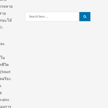
การหลาย
สาย
Search
Search
ักษะให้
for:
D-
และ
นใน
ชีวิต
(Smart
ัจฉริยะ
ษะ
่อ
vative
ต้องการ