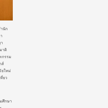
ำนัก
นา
ญา
มาดิ
สาหกรรม
ส์
ัยใหม่
ี่ยว
ดมศึกษา