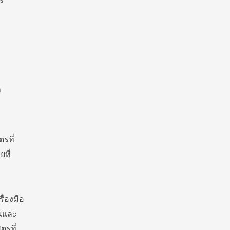
ร
า
รที่
ที่
ื่องมือ
อนและ
ตรที่