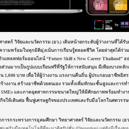
าสตร์ วิจัยและนวัตกรรม (อว
.)
เดินหน้ายกระดับผู้ว่างงานที่ได้ร
ความพร้อมในทุกมิติมุ่งเน้นการเรียนรู้ตลอดชีวิต โดยล่าสุดได้ร่วม
ดตัวแพลตฟอร์มออนไลน์ “
Future Skill x New Career Thailand
” อย
งส่วนมากเป็นรูปแบบเรียนฟรีที่รัฐให้การสนับสนุน มีเพียงบางหลักส
ิน 1
,
000 บาท เพื่อให้ผู้ว่างงาน แรงงานคืนถิ่น ผู้ประกอบอาชีพอิส
สร้างงาน สร้างอาชีพด้วยตนเอง รวมทั้งเพิ่มทักษะชั้นสูงและการ
ค
SMEs
และภาคอุตสาหกรรมขนาดใหญ่ให้มีศักยภาพพร้อมทำงา
ุรกิจให้เดินต่อ ฟื้นฟูเศรษฐกิจของประเทศและรับมือโลกในศตวรรษท
รีว่าการกระทรวงการอุดมศึกษา วิทยาศาสตร์ วิจัยและนวัตกรรม (อ
แค่รับมือเทคโนโลยีที่จะมาดิสรัปชั่น (Disruption) แต่ยังมีเรื่องขอ