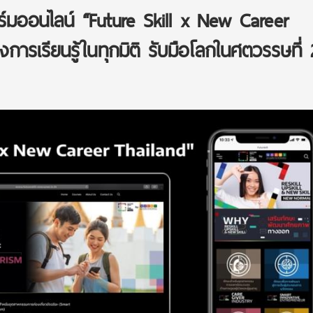
์มออนไลน์ “Future Skill x New Career
งการเรียนรู้ในทุกมิติ รับมือโลกในศตวรรษที่ 