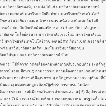
กคณะกรรมการบริหารโครงการของ อว. จำนวน 19 แห่ง ในหลักสูต
มหาวิทยาลัยของรัฐ 17 แห่ง ได้แก่
มหาวิทยาลัยเกษตรศาสตร์
ัยธรรมศาสตร์ มหาวิทยาลัยศิลปากร มหาวิทยาลัยเทคโนโลยี
าลัยเทคโนโลยีพระจอมเกล้าพระนครเหนือ สถาบันเทคโนโลยี
กระบัง สถาบันบัณฑิตพัฒนบริหารศาสตร์ มหาวิทยาลัยบูรพา
ลัยเทคโนโลยีสุรนารี มหาวิทยาลัยเชียงใหม่ มหาวิทยาลัยแม่
ทร์ มหาวิทยาลัยเทคโนโลยีราชมงคลอีสานวิทยาเขตนครราชสีม
ร์ มหาวิทยาลัยสวนดุสิต และมีมหาวิทยาลัยเอกชน
ยาลัยศรีปทุม และ มหาวิทยาลัยหอการค้าไทย
ารฯ ได้พิจารณาคัดเลือกตามหลักเกณฑ์ประกอบด้วย 1) หลักสูต
งสถาบันอุดมศึกษา 2) สามารถระบุความต้องการและกลุ่มเป้าหมาย
นทำ และการทำงานที่มีคุณภาพ 3) หลักสูตรสามารถระบุทักษะที่มี
นผล 4) แต่ละหลักสูตรต้องมีผู้เข้ารับการอบรม ไม่น้อย
ุฒิและประสบการณ์เพียงพอในการถ่ายทอดความรู้ 6) มีอุปกรณ์ เคร
วม และ 7) มีการประเมินผลเพื่อตรวจสอบคุณภาพมาตรฐานทั้งก่
ให้มีกระบวนการ POST AUDIT เพื่อการรับรองหลักสูตร ซึ่งหลักสู