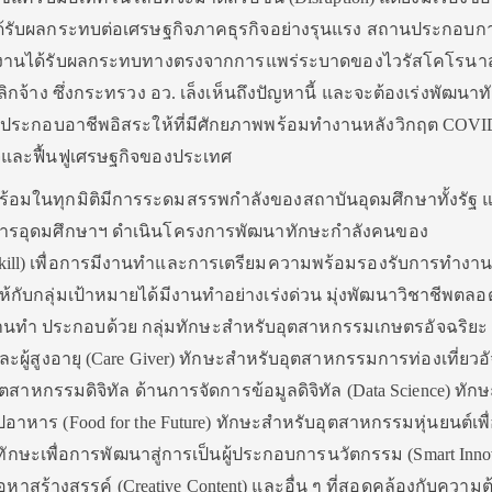
ได้รับผลกระทบต่อเศรษฐกิจภาคธุรกิจอย่างรุนแรง สถานประกอบ
งงานได้รับผลกระทบทางตรงจากการแพร่ระบาดของไวรัสโคโรนา
ลิกจ้าง ซึ่งกระทรวง อว. เล็งเห็นถึงปัญหานี้ และจะต้องเร่งพัฒนาท
น ผู้ประกอบอาชีพอิสระให้ที่มีศักยภาพพร้อมทำงานหลังวิกฤต COVI
กิจและฟื้นฟูเศรษฐกิจของประเทศ
้อมในทุกมิติมีการระดมสรรพกำลังของสถาบันอุดมศึกษาทั้งรัฐ 
ารอุดมศึกษาฯ ดำเนินโครงการพัฒนาทักษะกำลังคนของ
ewskill) เพื่อการมีงานทำและการเตรียมความพร้อมรองรับการทำงา
กับกลุ่มเป้าหมายได้มีงานทำอย่างเร่งด่วน มุ่งพัฒนาวิชาชีพตลอด
รมีงานทำ ประกอบด้วย กลุ่มทักษะสำหรับอุตสาหกรรมเกษตรอัจฉริยะ 
ละผู้สูงอายุ (Care Giver) ทักษะสำหรับอุตสาหกรรมการท่องเที่ยวอ
ตสาหกรรมดิจิทัล ด้านการจัดการข้อมูลดิจิทัล (Data Science) ทัก
หาร (Food for the Future) ทักษะสำหรับอุตสาหกรรมหุ่นยนต์เพื
ทักษะเพื่อการพัฒนาสู่การเป็นผู้ประกอบการนวัตกรรม (Smart Inno
้อหาสร้างสรรค์ (Creative Content) และอื่น ๆ ที่สอดคล้องกับความ