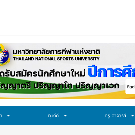
ษา
ทุนดีดี
ครู-อาจารย์