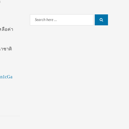
า
Search
Search
for:
หลือค่า
นาชาติ
n1cGa