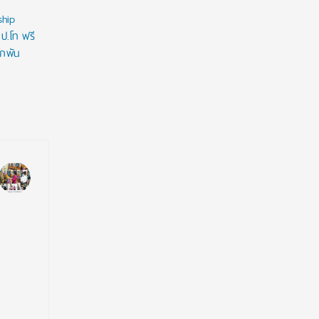
ship
 ป.โท ฟรี
ูกพัน