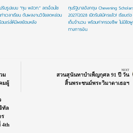
ปรับรูปแบบ “ทุน พสวท.” ลดเงื่อนไข
ทุนรัฐบาลอังกฤษ Chevening Scholar
นเท่าเวลาเรียน ดันผลงานวิจัยลดหย่อน
2027/2028 เปิดรับสมัครแล้ว! เรียนต่อ
้อมเร่งให้มีผลย้อนหลัง
เต็มจำนวน พร้อมค่าครองชีพ ไม่มีข้อผ
ทางการเงิน
NEXT
Next
่วม
สวนสุนันทาบำเพ็ญกุศล 91 ปี วัน
Post:
มผู้
สิ้นพระชนม์พระวิมาดาเธอฯ
ว
ิทัล
าร
่ 4th