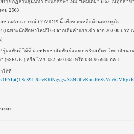
ัยราชภัฏสวนสุนันท
า รับนักศึกษาใหม่ “เพิ่มเติม” ปี 63 ในทุกสาข
ฎาคม 2563
ือช่วงสภาวกา
รณ์ COVID19 นี้ เพื่อช่วยเหลือด้านเศรษฐกิจ
ท
?
(เฉพาะนักศึกษาใหม่ปี 63 จากเดิมค่าแรกเข้า จาก 20,000 บาท เ
น)
/ รู้ผลทันที ได้ที่ ฝ่ายประชาสัมพันธ์และการรับ
สมัคร วิทยาลัยนา
ท
า (SSRUIC) หรือ โทร. 082-5601365 หรือ 034-965946 กด 1
าได้ที่
e/
1FAIpQLScS9Ll6levKRiNgygwX8
N2iPvKmkR6SvYm5GVRgxK
นนะคะ