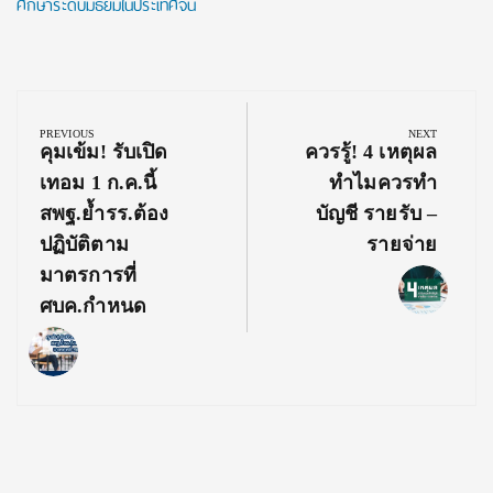
ศึกษาระดับมัธยมในประเทศจีน
Post
navigation
PREVIOUS
NEXT
Previous
Next
คุมเข้ม! รับเปิด
ควรรู้! 4 เหตุผล
Post:
Post:
เทอม 1 ก.ค.นี้
ทำไมควรทำ
สพฐ.ย้ำรร.ต้อง
บัญชี รายรับ –
ปฏิบัติตาม
รายจ่าย
มาตรการที่
ศบค.กำหนด