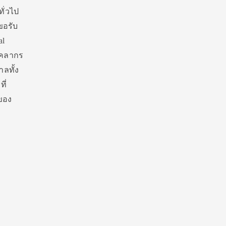
ั่วไป
ขอรับ
al
บุคลากร
ลทั้ง
ี่
ของ