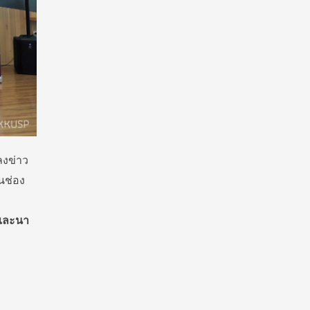
ลงข่าว
นช่อง
ละนา