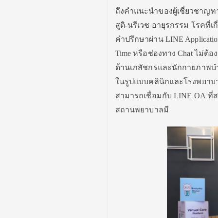
ถึงคำแนะนำของผู้เชี่ยวชาญทา
สูติ-นรีเวช อายุรกรรม โรคที่
คำปรึกษาผ่าน LINE Application
Time หรือช่องทาง Chat ไม่ต้อง
ด้านเภสัชกรและนักกายภาพบำบ
ในรูปแบบคลินิกและโรงพยาบาล 
สามารถเชื่อมกับ LINE OA ที
สถานพยาบาลมี