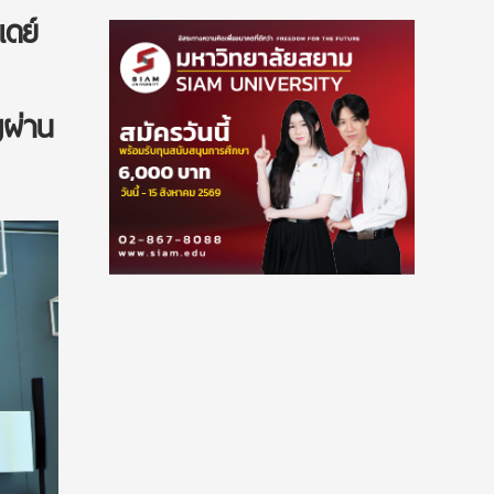
เดย์
ญผ่าน