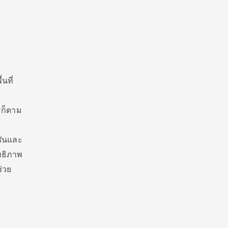
นที่
รก็ตาม
y
ชันและ
ทธิภาพ
่วย