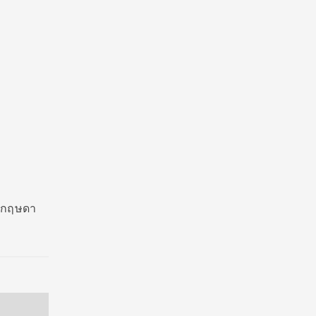
่อ กฤษดา