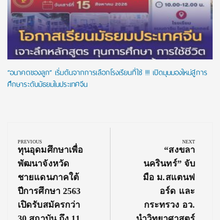
“อนาคตของลูก” เริ่มต้นจากการเลือกโรงเรียนที่ใช่ !!! เปิดมุมมองใหม่สู่การ
ศึกษาระดับมัธยมในประเทศจีน
Post
navigation
PREVIOUS
NEXT
Previous
Next
ทุนอุดมศึกษาเพื่อ
“สงขลา
Post:
Post:
พัฒนาจังหวัด
นครินทร์” จับ
ชายแดนภาคใต้
มือ ม.สแตนฟ
ปีการศึกษา 2563‬
อร์ด และ
เปิดรับสมัครกว่า
กระทรวง อว.
30 สถาบัน ถึง 11
นำวิทยาศาสตร์