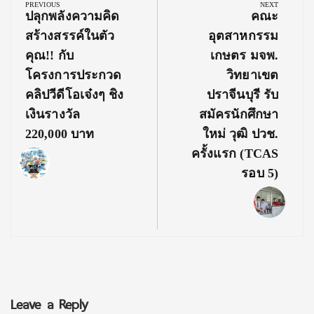
navigation
PREVIOUS
NEXT
Previous
Next
ปลุกพลังความคิด
คณะ
Post:
Post:
สร้างสรรค์ในตัว
อุตสาหกรรม
คุณ!! กับ
เกษตร มจพ.
โครงการประกวด
วิทยาเขต
คลิปวีดีโอเจ๋งๆ ชิง
ปราจีนบุรี รับ
เงินรางวัล
สมัครนักศึกษา
220,000 บาท
ใหม่ วุฒิ ปวช.
ครั้งแรก (TCAS
รอบ 5)
Leave a Reply