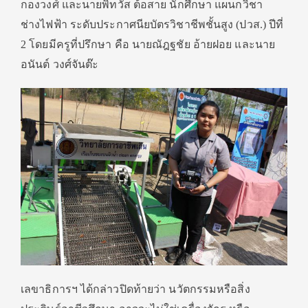
กองวงศ์ และนายพิทวัส ต้อสาย นักศึกษา แผนกวิชา
ช่างไฟฟ้า ระดับประกาศนียบัตรวิชาชีพชั้นสูง (ปวส.) ปีที่
2 โดยมีครูที่ปรึกษา คือ นายณัฎฐชัย อ้ายฝอย และนาย
อนันต์ วงศ์จันต๊ะ
เลขาธิการฯ ได้กล่าวปิดท้ายว่า นวัตกรรมหรือสิ่ง