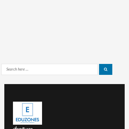
Search
Search
for: