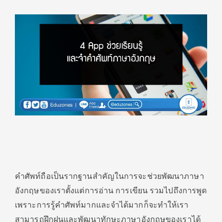
คำศัพท์ถือเป็นรากฐานสำคัญในการจะช่วยพัฒนาภาษา
อังกฤษของเราตั้งแต่การอ่าน การเขียน รวมไปถึงการพูด
เพราะการรู้คำศัพท์มากและจำได้มากก็จะทำให้เรา
สามารถฝึกฝนและพัฒนาทักษะภาษาอังกฤษของเราได้