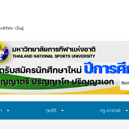
ษา
ทุนดีดี
ครู-อาจารย์