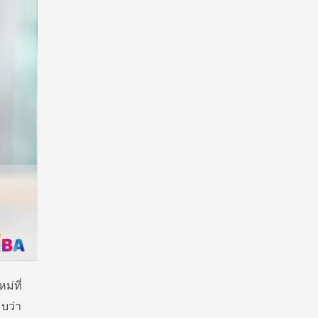
หม่
ที่
พบว่า