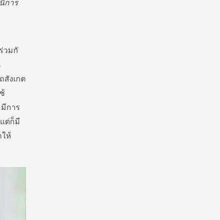
นี้การ
่วมกั
น
ถสั
งเกต
ช้
A
มีการ
แต่ก็มี
ำให้