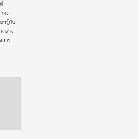
ี่
่าจะ
นรู้กับ
้น อาจ
่อสาร