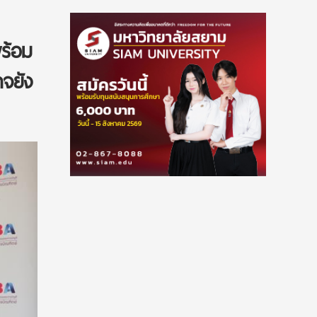
พร้อม
าจยัง