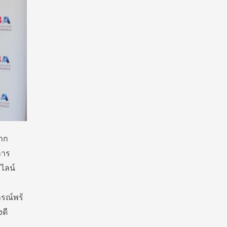
จาก
การ
ไลน์
กรณ์พร้
งดี