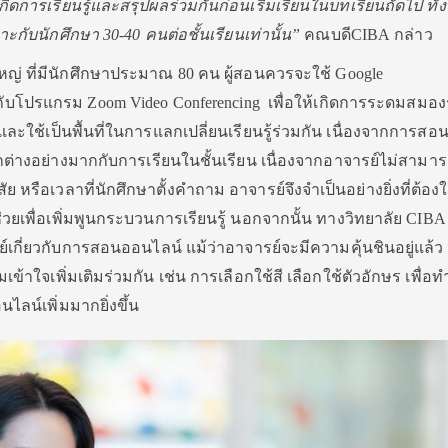
กิดการเรียนรู้
และสรุปผลร่วมกันก่อนเริ่มเรี
ยนในบทเรียนถัดไป ทั้ง
าะกับนักศึกษา
30-40
คนต่อชั้นเรียนเท่านั้น”
คณบดี
CIBA
กล่าว
ใหญ่ ที่มีนักศึกษาประมาณ
80
คน ผู้สอนควรจะใช้
Google
่กับโปรแกรม
Zoom Video Conferencing
เพื่อให้เกิดการระดมสมองร
ละใช้เป็นพื้นที่ในการแลกเปลี่
ยนเรียนรู้ร่วมกัน เนื่องจากการสอ
กต่างอย่างมากกับการเรี
ยนในชั้นเรียน เนื่องจากอาจารย์ไม่สามาร
ัย หรือเวลาที่นักศึกษาตั้งคำถาม อาจารย์จึงจำเป็นอย่างยิ่งที่ต้
องใ
ยเพื่อเพิ่มพู
นกระบวนการเรียนรู้ นอกจากนั้น ทางวิทยาลัย
CIB
์เกี่ยวกับการสอนออนไลน์ แม้ว่าอาจารย์จะมีความคุ้นชิ
นอยู่แล้ว 
้าใจเพิ่มเติมร่วมกัน เช่น การเลือกใช้สี เลือกใช้ตัวอักษร เพื่อท
ลน์เพิ่มมากยิ่งขึ้น