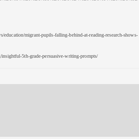
s/education/migrant-pupils-falling-behind-at-reading-research-shows-
g/insightful-5th-grade-persuasive-writing-prompts/