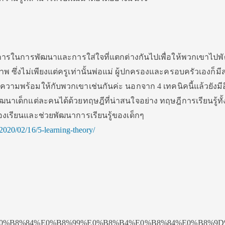
งการในการพัฒนาและการใส่ใจที่แตกต่างกันไปเพื่อให้พวกเขาไปพ
พ ซึ่งไม่เพียงแต่ครูเท่านั้นพ่อแม่ ผู้ปกครองและครอบครัวเองก็มี
ามพร้อมให้กับพวกเขาเช่นกันค่ะ นอกจาก 4 เทคนิคนี้แล้วยังมีอ
เด็กแต่ละคนได้ด้วยทฤษฎีที่น่าสนใจอย่าง ทฤษฎีการเรียนรู้ทั้ง 
งเรียนและช่วยพัฒนาการเรียนรู้ของเด็กๆ
020/02/16/5-learning-theory/
0%B8%84%E0%B8%99%E0%B8%B4%E0%B8%84%E0%B8%9D