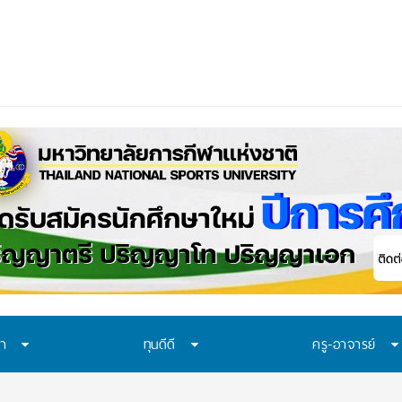
ือก “ทุน พสวท.” และ “โครง
_
ษา
ทุนดีดี
ครู-อาจารย์