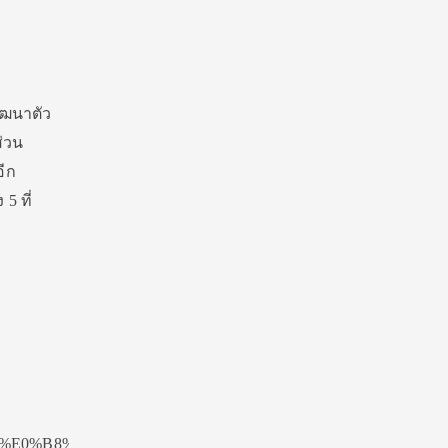
ัฒนาตัว
ส่วน
ีก
5 ที่
%E0%B8%B6%E0%B8%81%E0%B9%80%E0%B8%94%E0%B9