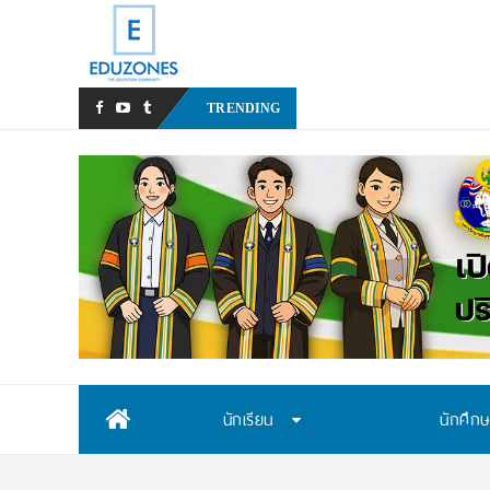
สสวท. เปิดรับสมัครสอบคัดเล
TRENDING
Skip
นักเรียน
นักศึก
to
content