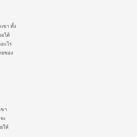
ขา ทั้ง
จอได้
ทำอะไร
มายของ
เขา
ะจะ
วยให้