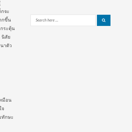
่
ด็กจะ
กขึ้น
Search
Search
ยกระตุ้น
for:
นิสัย
ฒนาตัว
เหมือน
ใจ
่มทักษะ