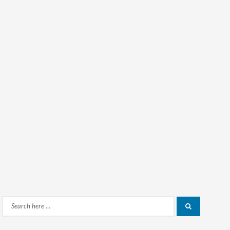
Search
Search
for: