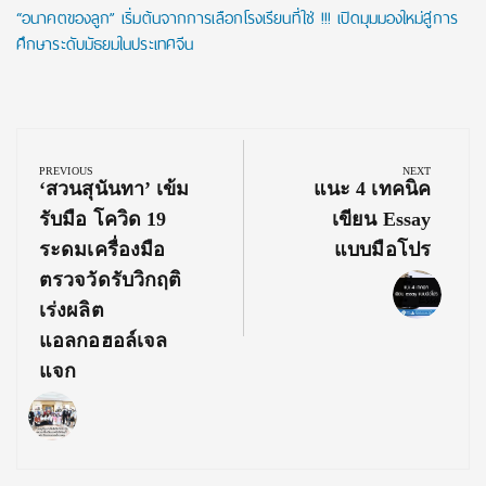
“อนาคตของลูก” เริ่มต้นจากการเลือกโรงเรียนที่ใช่ !!! เปิดมุมมองใหม่สู่การ
ศึกษาระดับมัธยมในประเทศจีน
Post
navigation
PREVIOUS
NEXT
Previous
Next
‘สวนสุนันทา’ เข้ม
แนะ 4 เทคนิค
Post:
Post:
รับมือ โควิด 19
เขียน Essay
ระดมเครื่องมือ
แบบมือโปร
ตรวจวัดรับวิกฤติ
เร่งผลิต
แอลกอฮอล์เจล
แจก