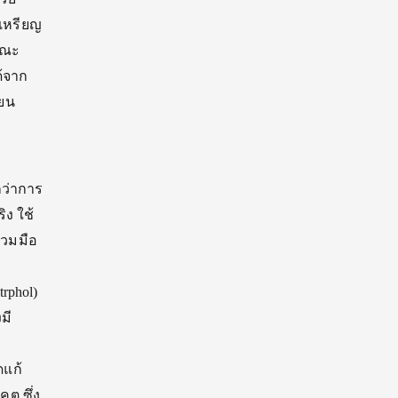
เหรียญ
รณะ
ด้จาก
่ยน
กว่าการ
ิง ใช้
่วมมือ
rphol)
มี
แก้
ต ซึ่ง