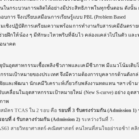
นกระบวนการผลิตได้อย่างมีประสิทธิภาพในทุกขั้นตอน ดังนั้น 
าร จึงเปรียบเสมือนการเรียนรู้แบบ PBL (Problem Based
บรมเชิงปฏิบัติการเตรียมความพร้อมการทำงานกับสารเคมีอันตรา
ะช่วยฝึกให้น้อง ๆ มีทักษะไหวพริบที่ฉับไว คล่องแคล่วไปในตัว และ
ในอนาคต
จุบันอุตสาหกรรมเชื้อเพลิงชีวภาพและเคมีชีวภาพ มีแนวโน้มเติบ
ุตสาหกรรมเป้าหมายของประเทศ จึงมีความต้องการบุคลากรด้านดังกล
กวิจัยและพัฒนา นักเคมีวิเคราะห์เกี่ยวกับพลังงานทดแทน ฯลฯ เข้าม
บเคลื่อนในอุตสาหกรรมเป้าหมายใหม่ (New S-curve) อย่าง อุต
วภาพ
ับสมัคร TCAS ใน 2 รอบ คือ
รอบที่
3
รับตรงร่วมกัน (Admission 1
)
รอบที่
4
รับกลางร่วมกัน (Admission 2
)
ระหว่างวันที่ 7-
S63 สายวิทยาศาสตร์-คณิตศาสตร์ คนไหนที่สนใจอย่ารอช้า! คลิ