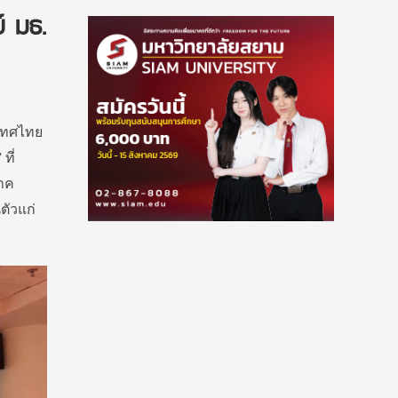
์ มธ.
เทศไทย
ที่
ภาค
ตัวแก่