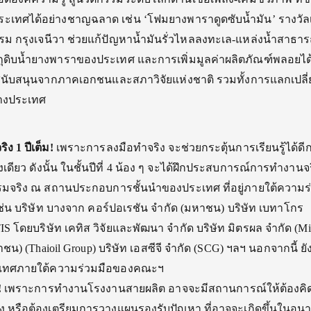
ะเทศได้อย่างชาญฉลาด เช่น ‘โฟมยางพาราดูดซับน้ำมัน’ รางวัล
ม กรุงเจนีวา ช่วยแก้ปัญหาน้ำมันรั่วไหลลงทะเล-แหล่งน้ำสาธา
ัตถุดิบน้ำยางพาราของประเทศ และการเพิ่มมูลค่าผลิตภัณฑ์พลอยไ
ับสนุนจากภาคเอกชนและสภาวิจัยแห่งชาติ รวมทั้งการแลกเปลี
ต่างประเทศ
ริง
1 ปีเต็ม!
เพราะการลงมือทำจริง จะช่วยกระตุ้นการเรียนรู้ได้ดี
างเดียว ดังนั้น ในชั้นปีที่ 4 น้อง ๆ จะได้ฝึกประสบการณ์การทำงานจร
รมจริง ณ สถานประกอบการชั้นนำของประเทศ ที่อยู่ภายใต้ความร
ช่น บริษัท บางจาก คอร์ปอเรชัน จำกัด (มหาชน) บริษัท เบทาโกร
 โดยบริษัท เคทิส วิจัยและพัฒนา จำกัด บริษัท มิตรผล จำกัด (Mit
ชน) (Thaioil Group) บริษัท เอสซีจี จำกัด (SCG) ฯลฯ นอกจากนี้ ยัง
ะเทศภายใต้ความร่วมมือของคณะฯ
!
เพราะการทำงานโรงงานสายผลิต อาจจะมีสถานการณ์ให้ต้องคิด
้ง หรือต้องเตรียมการวางแผนรองรับปัญหา ที่อาจจะเกิดขึ้นในอนาค