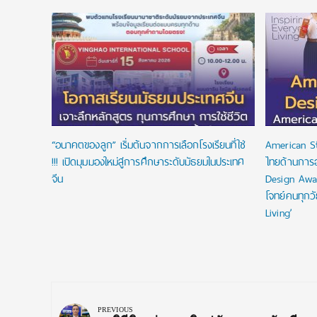
งื่อนไข
ัยลดหย่อน
“อนาคตของลูก” เริ่มต้นจากการเลือกโรงเรียนที่ใช่
American S
!!! เปิดมุมมองใหม่สู่การศึกษาระดับมัธยมในประเทศ
ไทยด้านการ
จีน
Design Awa
โจทย์คนทุกว
Living’
Post
navigation
PREVIOUS