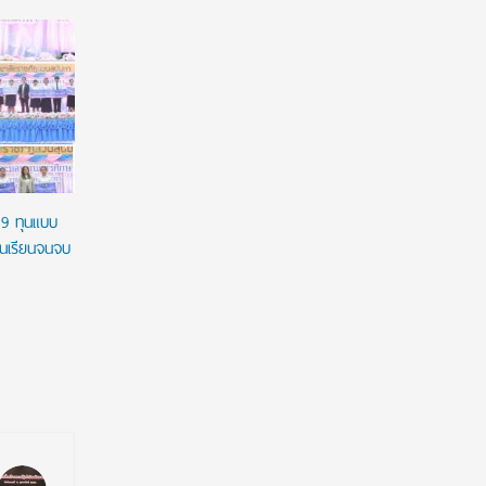
มฟล. ประกาศ TCAS70 รอบ Portfolio รับเฉพาะ
ยศชนัน เค
แฟ้มสะสมผลงานผ่านระบบ TCASFolio ตาม
ผูกมัด ใช้
แนวทาง ทปอ.
เวลาใช้ทุน
29 ทุนแบบ
ชนเรียนจนจบ