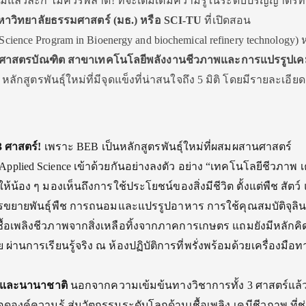
ล้วล่ะก็ ไม่ควรพลาด! ที่จะเติมเต็มความรู้ในระดับปริญญาตรีที
าวิทยาลัยธรรมศาสตร์ (มธ.) หรือ
SCI-TU
ที่เปิดสอน
Science Program in Bioenergy and biochemical refinery technology) ห
าศาสตรบัณฑิต สาขาเทคโนโลยีพลังงานชีวภาพและการแปรรูปเค
)
หลักสูตรพันธุ์ใหม่ที่มีจุดแข็งที่น่าสนใจถึง 5 มิติ โดยมีรายละเอียด
3 ศาสตร์!
เพราะ BEB เป็นหลักสูตรพันธุ์ใหม่ที่ผสมผสานศาสตร์
ะ Applied Science เข้าด้วยกันอย่างลงตัว อย่าง “เทคโนโลยีชีวภาพ 
้น้อง ๆ มองเห็นถึงการใช้ประโยชน์ของสิ่งมีชีวิต ตั้งแต่พืช สัตว์
งการขยายพันธุ์พืช การถนอมและแปรรูปอาหาร การใช้คุณสมบัติจุลินท
ื้อเพลิงชีวภาพจากสิ่งเหลือทิ้งจากภาคการเกษตร แถมยังมีหลักคิ
่านการเรียนรู้จริง ณ ห้องปฏิบัติการที่พรั่งพร้อมด้วยเครื่องมือท
าติและนานาชาติ
นอกจากความเข้มข้นทางวิชาการทั้ง 3 ศาสตร์แล้ว 
ดองค์ความรู้ สู่นวัตกรรมระดับโลกด้านเชื้อเพลิง-เคมีชีวภาพ ที่ช