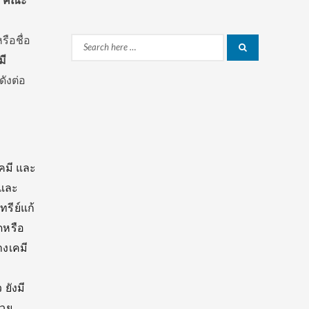
่
คณะ
รือชื่อ
Search
Search
มี
for:
ดังต่อ
เคมี และ
 และ
รีย์แก้
ดหรือ
างเคมี
ยังมี
่วย