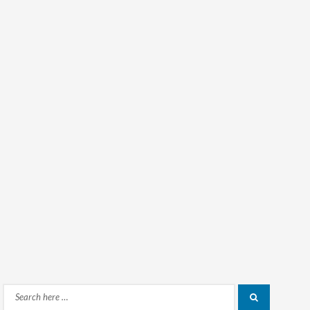
Search
Search