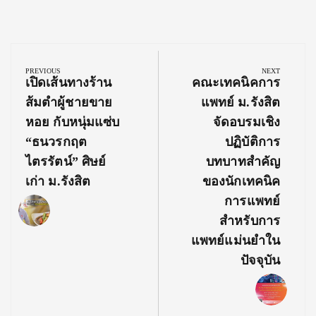
Post
navigation
PREVIOUS
NEXT
Previous
Next
เปิดเส้นทางร้าน
คณะเทคนิคการ
Post:
Post:
ส้มตำผู้ชายขาย
แพทย์ ม.รังสิต
หอย กับหนุ่มแซ่บ
จัดอบรมเชิง
“ธนวรกฤต
ปฏิบัติการ
ไตรรัตน์” ศิษย์
บทบาทสำคัญ
เก่า ม.รังสิต
ของนักเทคนิค
การแพทย์
สำหรับการ
แพทย์แม่นยำใน
ปัจจุบัน