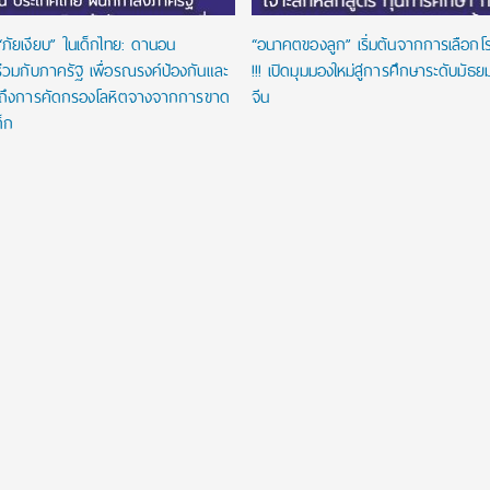
“ภัยเงียบ” ในเด็กไทย: ดานอน
“อนาคตของลูก” เริ่มต้นจากการเลือกโรงเ
่วมกับภาครัฐ เพื่อรณรงค์ป้องกันและ
!!! เปิดมุมมองใหม่สู่การศึกษาระดับมัธ
าถึงการคัดกรองโลหิตจางจากการขาด
จีน
ด็ก