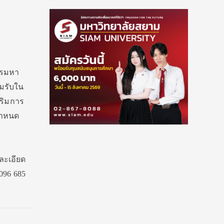
ารมหา
มรับใน
สริมการ
้กำหนด
า
ละเอียด
 096 685