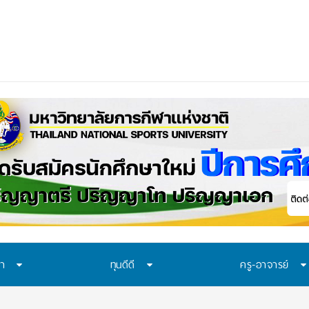
ือก “ทุน พสวท.” และ “โครงกา
_
ษา
ทุนดีดี
ครู-อาจารย์