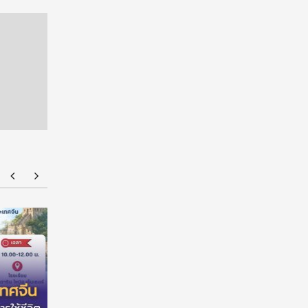
American Standard ฉลองความสำเร็จนักศึกษา
มหาวิทยาล
ไทยด้านการออกแบบบนเวที ‘American Standard
ต่อเนื่อง
Design Award 2026’ ชูนวัตกรรมห้องน้ำตอบ
สร้างโอกา
โจทย์คนทุกวัย ภายใต้แนวคิด ‘Inspiring Everyday
Living’