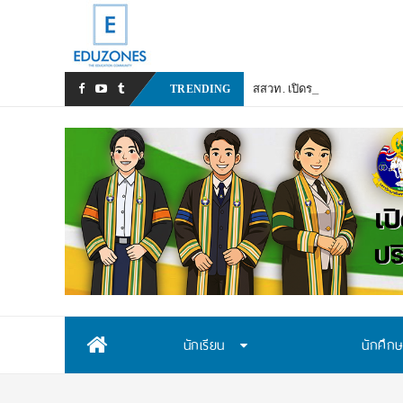
สสวท. เปิดรับสมัครสอบคัดเล
TRENDING
Skip
นักเรียน
นักศึก
to
content