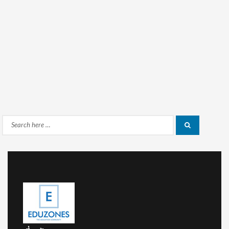
Search
Search
for: