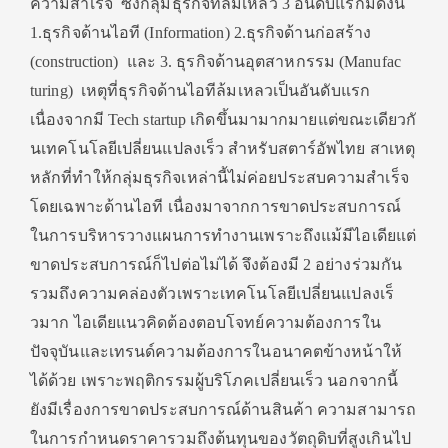
ความสำเร็จ ซึ่งกลุ่มธุรกิจที่ล้มเหลว
3
อันดับแรกมีดังนี้
1.ธุรกิจด้านไอที (
Information
) 2.ธุรกิจด้านก่อสร้าง
(
construct
ion)
และ 3. ธุรกิจด้านอุตสาหกรรม (
Manufac
turing)
เหตุที่ธุรกิจด้านไอทีล้
มเหลวเป็นอันดับแรก
เนื่องจากมี
Tech startup
เกิดขึ้นมามากมายแต่ขณะเดียวกั
นเทคโนโลยีเปลี่ยนแปลงเร็ว สำหรับสตาร์อัพไทย สาเหตุ
หลักที่ทำให้กลุ่มธุรกิ
จเหล่านี้ไม่ค่อยประสบความสำเร็
จ
โดยเฉพาะด้านไอที เนื่องมาจากการขาดประสบการณ์
ในการบริ
หารวางแผนการทำงานเพราะถึงแม้มี
ไอเดียแต่
ขาดประสบการณ์ก็ไปต่
อไม่ได้ จึงต้องมี
2
อย่างร่วมกัน
รวมถึงความคล่องตั
วเพราะเทคโนโลยีเปลี่ยนแปลงเร็
วมาก ไอเดียแนวคิดต้องตอบโจทย์ความต้
องการใน
ปัจจุบันและเทรนด์ความต้
องการในอนาคตข้างหน้าให้
ได้ด้วย เพราะพฤติกรรมผู้บริโภคเปลี่
ยนเร็ว นอกจากนี้
ยังมีเรื่องการขาดประสบการณ์ด้
านสินค้า ความสามารถ
ในการกำหนดราคารวมถึ
งต้นทุนของวัตถุดิบที่สูงเกินไป