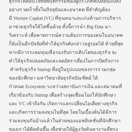
ธุรกิจให้
ตอบโจทย์พฤติกรรมของผู้บริโภคที่
เปลี่ยนแปลง
อย่างรวดเร็วทั้
งในปัจจุบันและอนาคต ที่สำคัญต้อง
มี
Venture Capital (VC)
ที่ทุนหนาและเก่งด้านการบริ
หาร
มาช่วยธุรกิจให้โตขึ้นด้วย ทั้งนี้การนำ
Big Data
มา
วิเคราะห์ เพื่อคาดการณ์ความต้
องการของคนในอนาคต
ก็ยังเป็นอี
กปัจจัยที่ทำให้ธุรกิจดังกล่
าวอยู่รอดได้ ท้ายที่สุด
หากมีการระดมทุนเพื่
อรองรับการเติบโตของธุรกิจ จะ
ทำให้ธุรกิจปลอดภัยและลดอั
ตราเสี่ยงในการปิดกิจการ
สำหรับธุรกิจ
Startup
ที่อยู่ในรูปแบบของการรวมกลุ่
ม
ของนักศึกษา มหาวิทยาลัยธุรกิจบัณฑิตย์ ได้
กำหนด
Ecosystem
ระหว่างสถาบันการเงิน และสมาคมที่
เกี่ยวข้องกับ
Startup
เพื่อสร้างจุดเชื่อมโยงให้นักศึ
กษา
และ
VC
เข้าถึงกัน เกิดการแลกเปลี่ยนไอเดียทางธุ
รกิจ
และเกิดการร่วมลงทุนในที่สุ
ด โดยในเบื้องต้นได้มีการ
ร่วมลงทุ
นกันบ้างแล้วในส่วนของแอพลิเคชั่
นที่นักศึกษา
ของเราได้คิดค้นขึ้
น เพื่อช่วยให้ผู้สูงวัยค้
นหางานที่ตรง