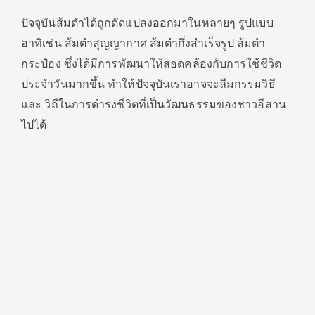
ปัจจุบันส้มตำได้ถูกดั
ดแปลงออกมาในหลายๆ รูปแบบ
อาทิเช่น ส้มตำสุญญากาศ ส้มตำกึ่งสำเร็จรูป ส้มตำ
กระป๋อง ซึ่งได้มีการพัฒนาให้สอดคล้องกั
บการใช้ชีวิต
ประจำวันมากขึ้น ทำให้ปัจจุบันเราอาจจะลืมกรรมวิ
ธี
และ วิถีในการดำรงชีวิตที่เป็นวั
ฒนธรรมของชาวอีสาน
ไปได้