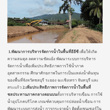
1.พัฒนาการบริหารจัดการน้ำ
ในพื้นที่อีอีซี
เพื่อให้เกิ
ด
ความสมดุล ลดความขัดแย้ง พัฒนาระบบการบริหาร
จัดการน้ำเพื่
อเพิ่มประสิทธิภาพการใช้น้ำ
ภาค
อุตสาหกรรม ศึกษาศักยภาพในการเป็นแหล่งน้ำ
ต้นทุน
ของพื้นที่จังหวัดชลบุรี ระยอง ฉะเชิงเทรา จันทบุรี และ
สระแก้ว
2.เพิ่มประสิทธิ
ภาพการจัดการน้ำในพื้นที่
ชลประทานภาคกลางตอนบน
ทั้งการบริ
หารเขื่อน การใช้
น้ำอุปโภคบริโภค เกณฑ์ควบคุมการปล่อยน้ำเขื่อน การ
พัฒนาระบบการส่งน้ำ การกระจายน้ำ ติดตั้งเซนเซอร์
ใน