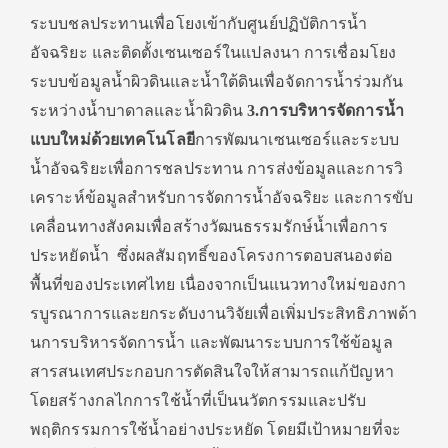
ระบบชลประทานเพื่อโยงเข้ากั
บศูนย์ปฏิบัติการน้ำ
อัจฉริยะ และติดตั้งเซนเซอร์ในแปลงนา การเชื่อมโยง
ระบบข้อมูลน้ำผิวดิ
นและน้ำใต้ดินเพื่อจัดการน้ำร่
วมกัน
ระหว่างน้ำบาดาลและน้ำผิ
วดิน
3.การบริหารจัดการน้ำ
แบบใหม่ด้วยเทคโนโลยี
การพั
ฒนาเซนเซอร์และระบบ
น้ำอัจฉริ
ยะเพื่อการชลประทาน การส่งข้อมูลและการวิ
เคราะห์ข้
อมูลสำหรับการจัดการน้ำอัจฉริยะ และการขับ
เคลื่อนทางสังคมเพื่
อสร้างวัฒนธรรมรักษ์น้ำเพื่
อการ
ประหยัดน้ำ ซึ่งผลสัมฤทธิ์
ของโครงการตอบสนองต่อ
พื้นที่
ของประเทศไทย เนื่องจากเป็นแนวทางใหม่
ของกา
รบูรณาการและยกระดับงานวิ
จัยเพื่อเพิ่มประสิทธิภาพด้
า
นการบริหารจัดการน้ำ และพัฒนาระบบการใช้ข้อมู
ล
สารสนเทศประกอบการตัดสินใจให้
สามารถแก้ปัญหา
โดยสร้างกลไกการใช้น้ำที่เป็
นนวัตกรรมและปรับ
พฤติกรรมการใช้
น้ำอย่างประหยัด โดยมีเป้าหมายที่จะ