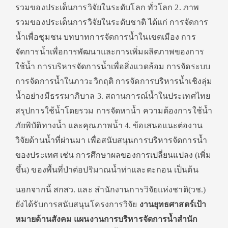
รวมของประเด็นการวิจัยในระดั
บโลก ทั่วโลก 2. ภาพ
รวมของประเด็นการวิจัยในระดั
บชาติ ได้แก่ การจัดการ
น้ำเพื่อชุมชน บทบาทการจัดการน้ำในเขตเมือง การ
จัดการน้ำเพื่อการพั
ฒนาและการเพิ่มผลิตภาพของการ
ใช้
น้ำ การบริหารจัดการน้ำเพื่อสิ่
งแวดล้อม การจัดระบบ
การจัดการน้ำในภาวะวิ
กฤติ การจัดการบริหารน้ำเชิงลุ่ม
น้ำ
อย่างมีธรรมาภิบาล 3. สถานการณ์น้ำในประเทศไทย
สรุปการใช้น้ำโดยรวม การจัดหาน้ำ ความต้องการใช้น้ำ
ภัยพิบัติทางน้ำ และคุณภาพน้ำ 4. ข้อเสนอแนะต่องาน
วิจัยด้านน้ำที่
ผ่านมา เพื่อสนับสนุนการบริหารจัดการน้ำ
ของประเทศ เช่น การศึกษาผลของการเปลี่ยนแปลง (เพิ่ม
ขึ้น) ของพื้นที่ป่าต่อปริมาณน้ำท่
าและตะกอน เป็นต้น
นอกจากนี้ สกสว. และ สำนักงานการวิจัยแห่งชาติ(วช.)
ยังได้รับการสนับสนุนโครงการวิ
จัย
งานยุทธศาสตร์เป้า
หมายด้านสั
งคม แผนงานการบริหารจัดการน้ำสำนั
ก