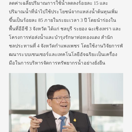
ลดค่าเฉลี่
ยปริมาณการใช้น้ำลดลงร้อยละ 15 และ
ปริมาณน้ำที่นำไปใช้ประโยชน์
จากแหล่งน้ำต้นทุนเพิ่ม
ขึ้นเป็
นร้อยละ 85 ภายในระยะเวลา 3 ปี โดยนำร่องใน
พื้นที่อีอีซี 3 จังหวัด ได้แก่ ชลบุรี ระยอง ฉะเชิงเทรา และ
โครงการท่อส่งน้ำและบำรุงรั
กษาท่อทองแดง สำนัก
ชลประทานที่ 4 จังหวัดกำแพงเพชร โดยใช้งานวิจัยการพั
ฒนาระบบเซนเซอร์และเทคโนโลยีอั
จฉริยะเป็นเครื่อง
มือในการบริ
หารจัดการทรัพยากรน้ำอย่างยั่
งยืน