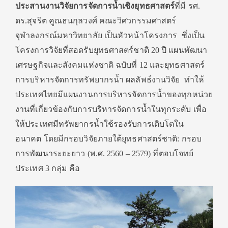
ประสานงานวิจัยการจัดการน้ำเชิ
งยุทธศาสตร์
ที่มี รศ.
ดร.สุจริต คูณธนกุลวงศ์ คณะวิศวกรรมศาสตร์
จุฬาลงกรณ์มหาวิทยาลัย เป็นหั
วหน้าโครงการ
ซึ่งเป็
น
โครงการวิจัยที่สอดรับยุ
ทธศาสตร์ชาติ 20 ปี แผนพัฒนา
เศรษฐกิจและสังคมแห่
งชาติ ฉบับที่ 12 และยุทธศาสตร์
การบริหารจั
ดการทรัพยากรน้ำ ผลลัพธ์งานวิจัย ทำให้
ประเทศไทยมีแผนงานการบริ
หารจัดการน้ำของทุกหน่วย
งานที่
เกี่ยวข้องกับการบริหารจัดการน้ำ
ในทุกระดับ เพื่อ
ให้ประเทศมีทรัพยากรน้ำใช้
รองรับการเติบโตใน
อนาคต โดยมี
กรอบวิจัยภายใต้ยุทธศาสตร์ชาติ: กรอบ
การพัฒนาระยะยาว (พ.ศ. 2560 – 2579) ที่ตอบโจทย์
ประเทศ 3 กลุ่ม คือ