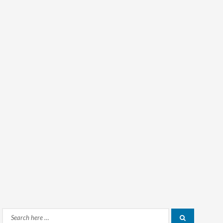
Search
Search