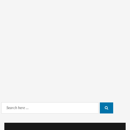
Search
Search
for: