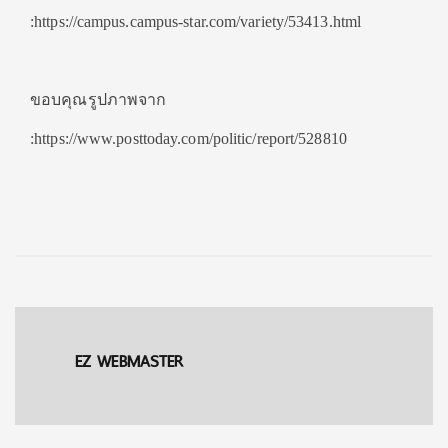
:https://campus.campus-star.com/variety/53413.html
ขอบคุณรูปภาพจาก
:https://www.posttoday.com/politic/report/528810
EZ WEBMASTER