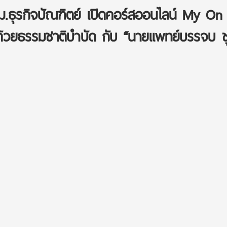
ม.ธุรกิจบัณฑิตย์ เปิดคอร์สออนไลน์ My On
ง ด้วยธรรมชาติบำบัด กับ “นายแพทย์บรรจบ 