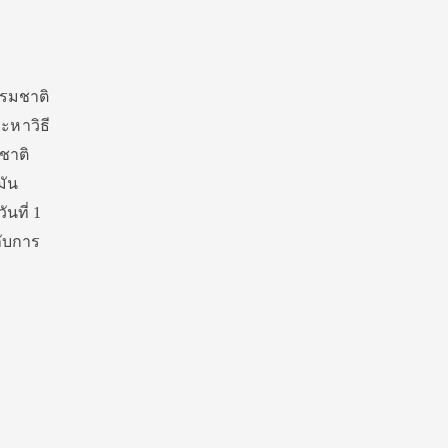
ุ
รรมชาติ
ะหาวิธี
ชาติ
มัน
ันที่ 1
กับการ