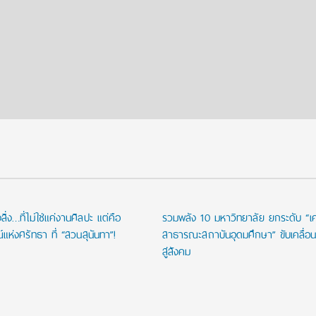
ิ่ง…ที่ไม่ใช่แค่งานศิลปะ แต่คือ
รวมพลัง 10 มหาวิทยาลัย ยกระดับ “เคร
ห่งศรัทธา ที่ “สวนสุนันทา”!
สาธารณะสถาบันอุดมศึกษา” ขับเคลื่อน
สู่สังคม