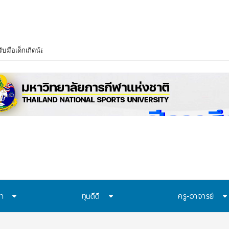
บมือเด็กเกิดน้อย–งบวิจัยลด เร่งปรับสู่ Lifelong Learning ย้ำไม่ขึ้นค่าเทอม
ษา
ทุนดีดี
ครู-อาจารย์