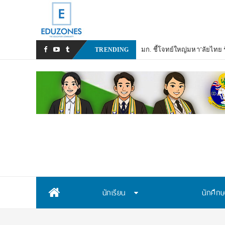
มก. ชี้โจทย์ใหญ่มหา’ลัยไทย รั
TRENDING
Skip
นักเรียน
นักศึก
to
content