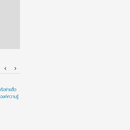
ือข่ายสื่อ
ม.กรุงเทพร่วมเปิดเวทีศิลปะชวนสร้างสรรค์ผลงาน
มหาวิทยาล
องค์ความรู้
ภายใต้แนวคิด ESG
“ทับแก้ววิ
ณ พระราช