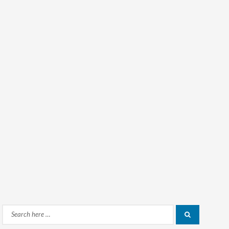
Search
Search