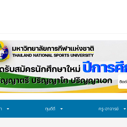
ือก “ทุน พสวท
_
ษา
ทุนดีดี
ครู-อาจารย์