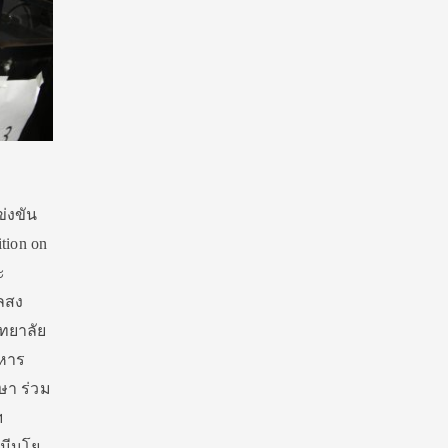
่งขัน
tion on
ะ
ลสง
ทยาลัย
ิหาร
ษา ร่วม
ฯ
มีนโย