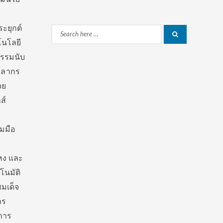
ะยุกต์
Search
Search
โนโลยี
for:
กรรมนับ
คลากร
วย
ส์
มมือ
หง และ
โนมัติ
สมเด็จ
าร
การ