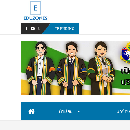
สสวท. เปิดรับสมัครสอบคัดเล
TRENDING
Skip
นักเรียน
นักศึก
to
content