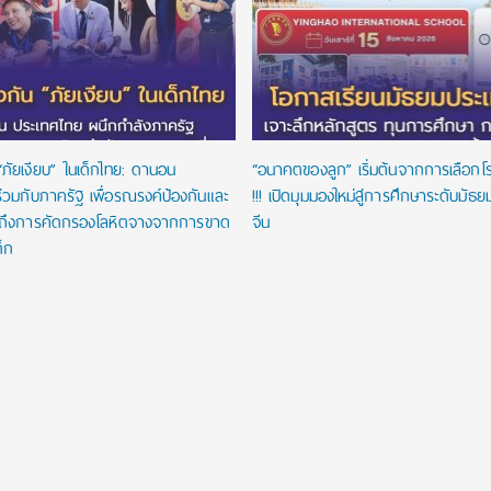
“ภัยเงียบ” ในเด็กไทย: ดานอน
“อนาคตของลูก” เริ่มต้นจากการเลือกโรงเ
่วมกับภาครัฐ เพื่อรณรงค์ป้องกันและ
!!! เปิดมุมมองใหม่สู่การศึกษาระดับมัธ
าถึงการคัดกรองโลหิตจางจากการขาด
จีน
ด็ก