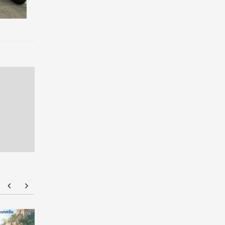
มฟล. ประกาศ TCAS70 รอบ Portfolio รับเฉพาะ
ยศชนัน เค