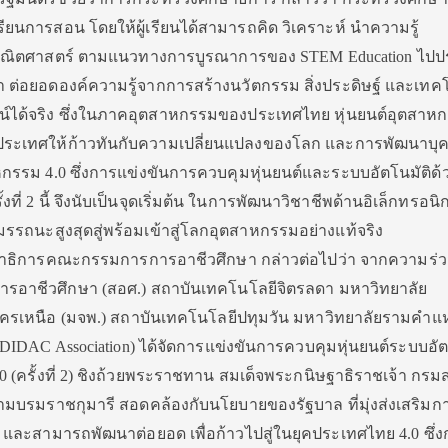
ียนการสอน โดยให้ผู้เรียนได้สามารถคิด วิเคราะห์ นำความรู้
คณิตศาสตร์ ตามแนวทางการบูรณาการของ STEM Education ไปปร
ต่อยอดองค์ความรู้จากการสร้างนวัตกรรม สิ่งประดิษฐ์ และเทค
ชน์ได้จริง ซึ่งในภาคอุตสาหกรรมของประเทศไทย หุ่นยนต์อุตสาห
อนประเทศให้ก้าวทันกับความเปลี่ยนแปลงของโลก และการพัฒนาบุ
าหกรรม 4.0 ซึ่งการแข่งขันการควบคุมหุ่นยนต์และระบบอัตโนมัติด้
ี่ 2 นี้ จึงนับเป็นจุดเริ่มต้น ในการพัฒนาวิชาชีพด้านอิเล็กทรอนิก
รรถนะสูงสุดสู่พร้อมเข้าสู่โลกอุตสาหกรรมอย่างแท้จริง
ขาธิการคณะกรรมการการอาชีวศึกษา กล่าวต่อไปว่า จากความร่ว
าชีวศึกษา (สอศ.) สถาบันเทคโนโลยีจิตรลดา มหาวิทยาลัย
รเหนือ (มจพ.) สถาบันเทคโนโลยีปทุมวัน มหาวิทยาลัยรามคำแ
DAC Association) ได้จัดการแข่งขันการควบคุมหุ่นยนต์ระบบอัต
 (ครั้งที่ 2) ชิงถ้วยพระราชทาน สมเด็จพระกนิษฐาธิราชเจ้า กรม
บรมราชกุมารี สอดคล้องกับนโยบายของรัฐบาล ที่มุ่งส่งเสริมก
และสามารถพัฒนาต่อยอด เพื่อก้าวไปสู่ในยุคประเทศไทย 4.0 ซึ่ง