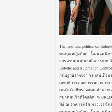
Thailand Competition on Roboti
ดร.คุณหญิงกัลยา โสภณพนิช ร
การควบคุมหุ่นยนต์และระบบอัตโ
Robotic and Automation Contro
กนิษฐาธิราชเจ้า กรมสมเด็จพ
เลขาธิการคณะกรรมการการอาช
เทคโนโลยีพระจอมเกล้าพระนค
สมาคมเเวิลด์ไดแด็ค (WORLD D
พิธี ณ อาคารภิรัช ทาวเวอร์
ดร.คุณหญิงกัลยา โสภณพนิช ร