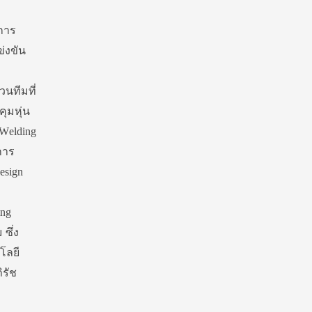
การ
่งขัน
วนทีมที่
ุมหุ่น
 Welding
การ
esign
ing
ซึ่ง
โลยี
ิรัช