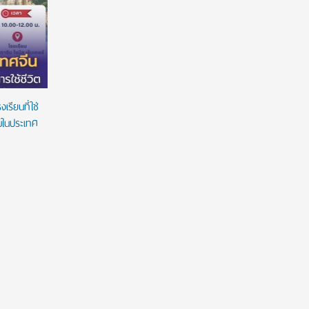
แฟ้มสะสมผลงานผ่านระบบ TCASFolio ตาม
ผูกมัด ใช้
แนวทาง ทปอ.
เวลาใช้ทุน
รียนที่ใช่
ยมในประเทศ