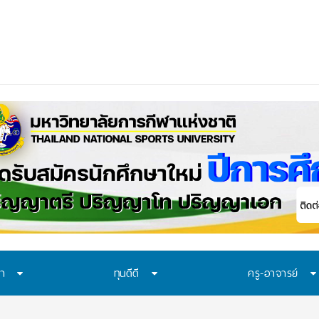
ษา
ทุนดีดี
ครู-อาจารย์