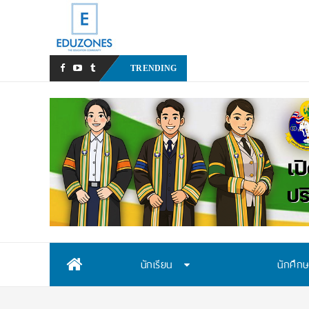
สสวท
TRENDING
Skip
นักเรียน
นักศึก
to
content