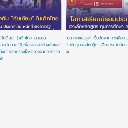
“ภัยเงียบ” ในเด็กไทย: ดานอน
“อนาคตของลูก” เริ่มต้นจากการเลือกโรงเ
่วมกับภาครัฐ เพื่อรณรงค์ป้องกันและ
!!! เปิดมุมมองใหม่สู่การศึกษาระดับมัธ
าถึงการคัดกรองโลหิตจางจากการขาด
จีน
ด็ก