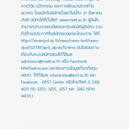
การวิจัย นวัตกรรม และการพัฒนาประเทศใน
อนาคต โดยเปิดรับสมัครตั้งแต่วันนี้ถึง 31 สิงหาคม
2569 สมัครได้ที่เว็บไซต์ www.mwit.ac.th ผู้สนใจ
สามารถอ่านรายละเอียดและคุณสมบัติผู้สมัคร รวม
ถึงศึกษาประกาศรับสมัครของแต่ละโครงการ ได้ที่
https://www.ipst.ac.th/news/news-test/news-
dpst/121781/dpst_dpste70.html สนใจสอบถาม
เกี่ยวกับระบบสมัครสอบได้ที่อีเมล
admission@mwit.ac.th หรือ Facebook:
MWITadmission และสอบถามข้อมูลเกี่ยวกับทุน
พสวท. ได้ที่อีเมล scholarship@ipst.ac.th และ
Facebook : DPST Center หรือโทรศัพท์ 0 2392
4021 ต่อ 3253, 3255, 3257 และ 3262 (ฝ่าย
พสวท.)
Post