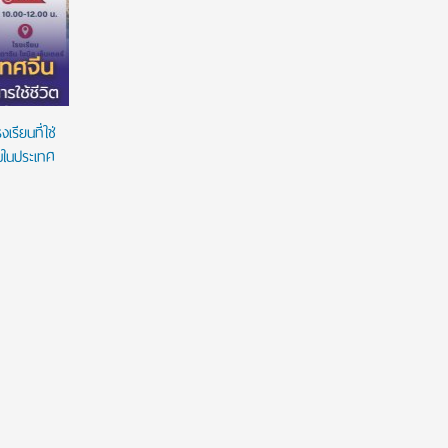
Design Award 2026’ ชูนวัตกรรมห้องน้ำตอบ
สร้างโอกา
โจทย์คนทุกวัย ภายใต้แนวคิด ‘Inspiring Everyday
Living’
รียนที่ใช่
ยมในประเทศ