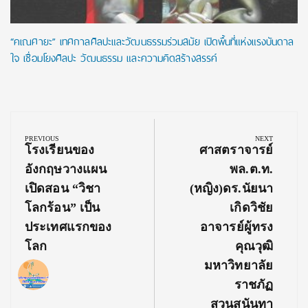
“คเณศายะ” เทศกาลศิลปะและวัฒนธรรมร่วมสมัย เปิดพื้นที่แห่งแรงบันดาล
ใจ เชื่อมโยงศิลปะ วัฒนธรรม และความคิดสร้างสรรค์
Post
navigation
PREVIOUS
NEXT
Previous
Next
โรงเรียนของ
ศาสตราจารย์
Post:
Post:
อังกฤษวางแผน
พล.ต.ท.
เปิดสอน “วิชา
(หญิง)ดร.นัยนา
โลกร้อน” เป็น
เกิดวิชัย
ประเทศแรกของ
อาจารย์ผู้ทรง
โลก
คุณวุฒิ
มหาวิทยาลัย
ราชภัฏ
สวนสุนันทา