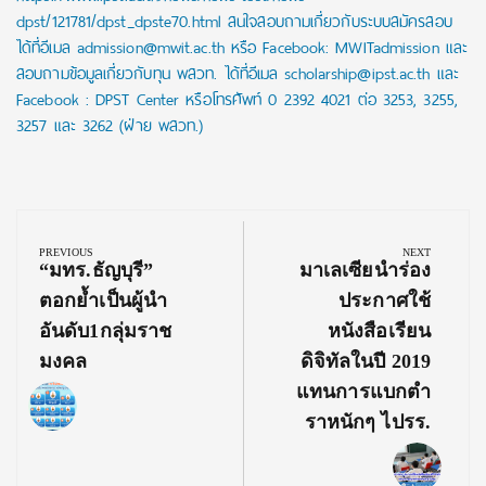
dpst/121781/dpst_dpste70.html สนใจสอบถามเกี่ยวกับระบบสมัครสอบ
ได้ที่อีเมล admission@mwit.ac.th หรือ Facebook: MWITadmission และ
สอบถามข้อมูลเกี่ยวกับทุน พสวท. ได้ที่อีเมล scholarship@ipst.ac.th และ
Facebook : DPST Center หรือโทรศัพท์ 0 2392 4021 ต่อ 3253, 3255,
3257 และ 3262 (ฝ่าย พสวท.)
Post
navigation
PREVIOUS
NEXT
Previous
Next
“มทร.ธัญบุรี”
มาเลเซียนำร่อง
Post:
Post:
ตอกย้ำเป็นผู้นำ
ประกาศใช้
อันดับ1กลุ่มราช
หนังสือเรียน
มงคล
ดิจิทัลในปี 2019
แทนการแบกตำ
ราหนักๆ ไปรร.