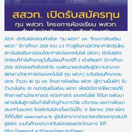
สสวท. เปิดรับสมัครสอบคัดเลือก “ทุน พสวท.” และ “โครงการห้องเรียน
พสวท.” ปีการศึกษา 2569 ชวน ม.3 ก้าวสู่เส้นทางนักวิทยาศาสตร์รุ่นใหม่
สถาบันส่งเสริมการสอนวิทยาศาสตร์และเทคโนโลยี (สสวท.) เปิดรับสมัคร
นักเรียนที่กำลังศึกษาอยู่ในชั้นมัธยมศึกษาปีที่ 3 หรือเทียบเท่า ปีการศึกษา
2569 สมัครสอบคัดเลือกเข้ารับ ทุนพัฒนาและส่งเสริมผู้มีความสามารถ
พิเศษทางวิทยาศาสตร์และเทคโนโลยี (ทุน พสวท.) ระดับมัธยมศึกษาตอน
ปลาย จำนวน 40 ทุน และ โครงการห้องเรียน พสวท. (สู่ความเป็นเลิศ) รับ
จำนวนไม่เกิน 30 คนต่อศูนย์โรงเรียน พสวท. เพื่อเปิดโอกาสให้เยาวชนที่มี
ศักยภาพด้านวิทยาศาสตร์ คณิตศาสตร์ และเทคโนโลยี ได้รับการพัฒนา
อย่างเข้มข้นสู่การเป็นกำลังสำคัญด้านการวิจัย นวัตกรรม และการพัฒนา
ประเทศในอนาคต โดยเปิดรับสมัครตั้งแต่วันนี้ถึง 31 สิงหาคม 2569 สมัคร
ได้ที่เว็บไซต์ www.mwit.ac.th ผู้สนใจสามารถอ่านรายละเอียดและคุณสมบัติ
ผู้สมัคร รวมถึงศึกษาประกาศรับสมัครของแต่ละโครงการ ได้ที่
https://www.ipst.ac.th/news/news-test/news-