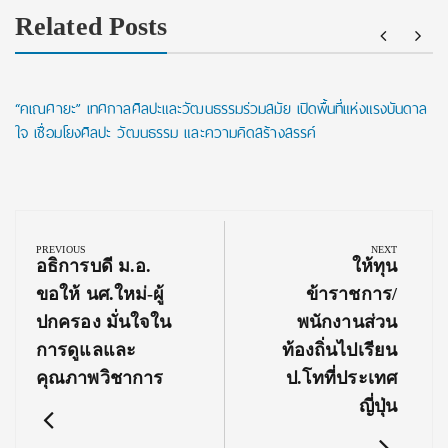
Related Posts
“คเณศายะ” เทศกาลศิลปะและวัฒนธรรมร่วมสมัย เปิดพื้นที่แห่งแรงบันดาล
ใจ เชื่อมโยงศิลปะ วัฒนธรรม และความคิดสร้างสรรค์
Post
navigation
PREVIOUS
NEXT
Previous
Next
อธิการบดี ม.อ.
ให้ทุน
Post:
Post:
ขอให้ นศ.ใหม่-ผู้
ข้าราชการ/
ปกครอง มั่นใจใน
พนักงานส่วน
การดูแลและ
ท้องถิ่นไปเรียน
คุณภาพวิชาการ
ป.โทที่ประเทศ
ญี่ปุ่น