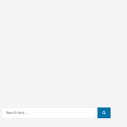
Search
Search
for: