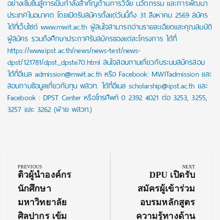
อย่างเข้มข้นสู่การเป็นกำลังสำคัญด้านการวิจัย นวัตกรรม และการพัฒนา
ประเทศในอนาคต โดยเปิดรับสมัครตั้งแต่วันนี้ถึง 31 สิงหาคม 2569 สมัคร
ได้ที่เว็บไซต์ www.mwit.ac.th ผู้สนใจสามารถอ่านรายละเอียดและคุณสมบัติ
ผู้สมัคร รวมถึงศึกษาประกาศรับสมัครของแต่ละโครงการ ได้ที่
https://www.ipst.ac.th/news/news-test/news-
dpst/121781/dpst_dpste70.html สนใจสอบถามเกี่ยวกับระบบสมัครสอบ
ได้ที่อีเมล admission@mwit.ac.th หรือ Facebook: MWITadmission และ
สอบถามข้อมูลเกี่ยวกับทุน พสวท. ได้ที่อีเมล scholarship@ipst.ac.th และ
Facebook : DPST Center หรือโทรศัพท์ 0 2392 4021 ต่อ 3253, 3255,
3257 และ 3262 (ฝ่าย พสวท.)
Post
navigation
PREVIOUS
NEXT
Previous
Next
ติวผู้นำองค์กร
DPU เปิดรับ
Post:
Post:
นักศึกษา
สมัครผู้เข้าร่วม
มหาวิทยาลัย
อบรมหลักสูตร
ศิลปากร เข้ม
ความรู้ทางด้าน