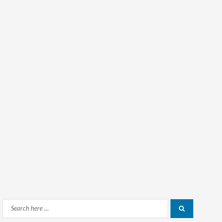
Search
Search