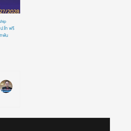
ship
 ป.โท ฟรี
ูกพัน