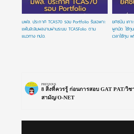
มฟล. ประกาศ TCAS70 รอบ Portfolio รับเฉพาะ
ยศชนัน เคาะ
แฟ้มสะสมผลงานผ่านระบบ TCASFolio ตาม
ผูกมัด ใช้ทุ
แนวทาง ทปอ.
เวลาใช้ทุน พร
Post
navigation
PREVIOUS
Previous
8 สิ่งที่ควรรู้ ก่อนการสอบ GAT PAT/วิช
Post:
สามัญ/O-NET