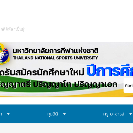
ษา
ทุนดีดี
ครู-อาจารย์