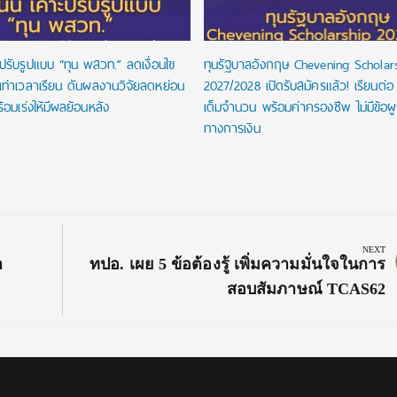
ปรับรูปแบบ “ทุน พสวท.” ลดเงื่อนไข
ทุนรัฐบาลอังกฤษ Chevening Scholar
นเท่าเวลาเรียน ดันผลงานวิจัยลดหย่อน
2027/2028 เปิดรับสมัครแล้ว! เรียนต่อ
้อมเร่งให้มีผลย้อนหลัง
เต็มจำนวน พร้อมค่าครองชีพ ไม่มีข้อผ
ทางการเงิน
NEXT
Next
า
ทปอ. เผย 5 ข้อต้องรู้ เพิ่มความมั่นใจในการ
Post:
สอบสัมภาษณ์ TCAS62