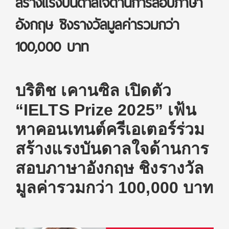
สร้างแรงบันดาลใจด้านการสอบภาษา
อังกฤษ ชิงรางวัลมูลค่ารวมกว่า
100,000 บาท
บริติช เคานซิล
เปิดตัว
“
IELTS Prize 2025
”
เฟ้น
หา
คอนเทนต์ครีเอเตอร์ร่
วม
สร้าง
แรงบันดาลใจด้าน
การ
สอบ
ภาษาอังกฤษ
ชิง
รางวัล
มูลค่า
รวม
กว่า
100,000
บาท