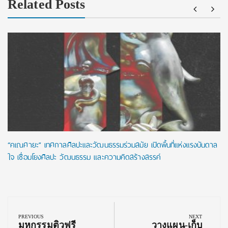
Related Posts
“คเณศายะ” เทศกาลศิลปะและวัฒนธรรมร่วมสมัย เปิดพื้นที่แห่งแรงบันดาล
ใจ เชื่อมโยงศิลปะ วัฒนธรรม และความคิดสร้างสรรค์
Post
navigation
PREVIOUS
NEXT
Previous
Next
มหกรรมติวฟรี
วางแผน-เก็บ