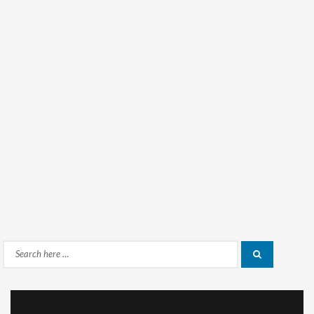
Search
Search
for: