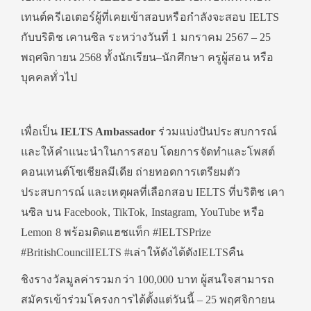
เทนต์ครีเอเตอร์
ผู้ที่เคยเข้าสอบหรือกำลังจะสอบ
IELTS
กับบริติช เคานซิล
ระหว่างวันที่
1
มกราคม 2567
– 25
พฤศจิกายน
2568
ทั้งนักเรียน–นักศึกษา ครูผู้สอน หรือ
บุคคลทั่วไป
เพื่อ
เป็น
IELTS Ambassador
ร่วม
แบ่งปันประสบการณ์
และให้คำแนะนำในการ
สอบ
โดยการจัดทำและโพสต์
คอนเทนต์
โซเชียลมีเดีย
ถ่ายทอดการเตรียมตัว
ประสบการณ์ และเหตุผลที่เลือกสอบ
IELTS
ที่บริติช เคา
นซิล บน
Facebook, TikTok, Instagram, YouTube
หรือ
Lemon
8
พร้อม
ติดแฮชแท็ก
#IELTSPrize
#BritishCouncilIELTS #
เ
ล่าให้ดังได้ตัง
IELTS
คืน
ชิง
รางวัลมูลค่ารวมกว่า
100
,
000
บาท ผู้สนใจสามารถ
ส
มัครเข้า
ร่วมโครงการ
ได้ตั้งแต่วันนี้ –
25
พฤศจิกายน