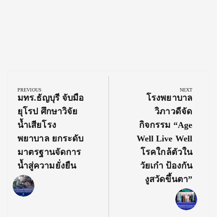
Post
navigation
PREVIOUS
NEXT
Previous
Next
มทร.ธัญบุรี จับมือ
โรงพยาบาล
Post:
Post:
ยุโรป ศึกษาวิจัย
วิภาวดีจัด
น้ำเสียโรง
กิจกรรม “Age
พยาบาล ยกระดับ
Well Live Well
มาตรฐานจัดการ
โรคใกล้ตัวใน
น้ำสู่ความยั่งยืน
วัยเก๋า ป้องกัน
งูสวัดขึ้นตา”