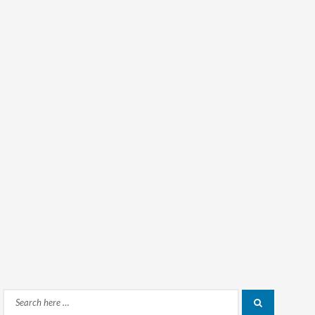
Search
Search