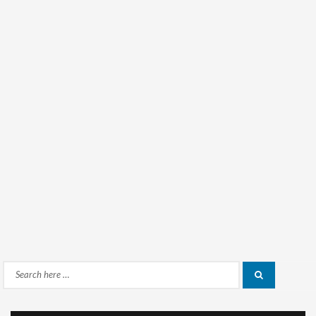
Search
Search
for: