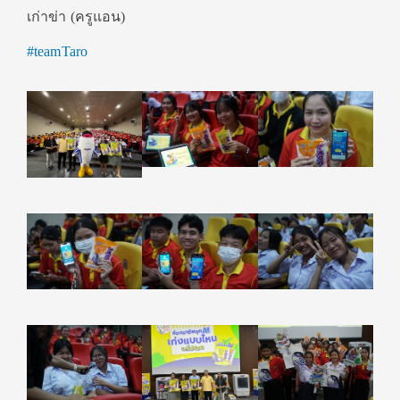
เก่าข่า (ครูแอน)
#teamTaro