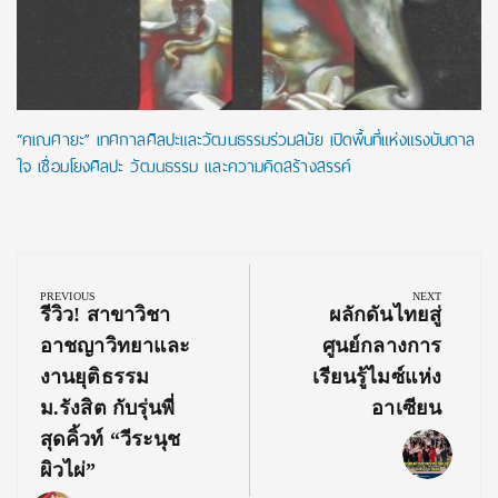
“คเณศายะ” เทศกาลศิลปะและวัฒนธรรมร่วมสมัย เปิดพื้นที่แห่งแรงบันดาล
ใจ เชื่อมโยงศิลปะ วัฒนธรรม และความคิดสร้างสรรค์
Post
navigation
PREVIOUS
NEXT
Previous
Next
รีวิว! สาขาวิชา
ผลักดันไทยสู่
Post:
Post:
อาชญาวิทยาและ
ศูนย์กลางการ
งานยุติธรรม
เรียนรู้ไมซ์แห่ง
ม.รังสิต กับรุ่นพี่
อาเซียน
สุดคิ้วท์ “วีระนุช
ผิวไผ่”