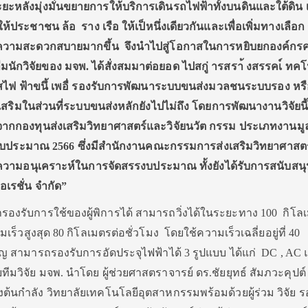
ังมุ่งมั่นขยายการให้บริการเดินรถไฟฟ้าทั้งบนดินและใต้ดิน เพ
้ประชาชน ล้อ ราง เรือ ให้เป็หนึ่งเดียวกันและเพื่อเพิ่มทางเลือก
บความสะดวกสบายมากขึ้น จึงนำไปสู่โอกาสในการหยิบยกองค์กรค
ีมนักวิจัยของ มจพ. ได้สั่งสมมาต่อยอด
ไปสกู่ ารสรา้ งสรรคเ์ ทค
ิบัสไฟ ฟ้าขนึ้ เพอื่ รองรับการพัฒนาระบบขนส่งมวลชนระบบรอง หร
สริมในส่วนที่ระบบขนส่งหลักยังไปไม่ถึง โดยการพัฒนางานวิจัยนี้ไ
ากกองทุนส่งเสริมวิทยาศาสตร์และวิจัยนวัต กรรม ประเภทงานม
งบประมาณ 2566 ซึ่งมีสำนักงานคณะกรรมการส่งเสริมวิทยาศาสตร์ 
ความอนุเคราะห์ในการจัดสรรงบประมาณ ทั้งยังได้รับการสนับสนุ
อเรชั่น จำกัด”
รถรองรับการใช้ของผู้พิการได้ สามารถวิ่งได้ในระยะทาง 100 กิโล
เร็วสูงสุด 80 กิโลเมตรต่อชั่วโมง โดยใช้ความเร็วเฉลี่ยอยู่ที่ 40
ัญ สามารถรองรับการอัดประจุไฟฟ้าได้ 3 รูปแบบ ได้แก่ DC , AC
มวิจัย มจพ. นำโดย ผู้ช่วยศาสตราจารย์ ดร.ชัยยุทธ์ สัมภวะคุปต
ต้นกำลัง วิทยาลัยเทคโนโลยีอุตสาหกรรมพร้อมด้วยผู้ร่วม วิจัย ร