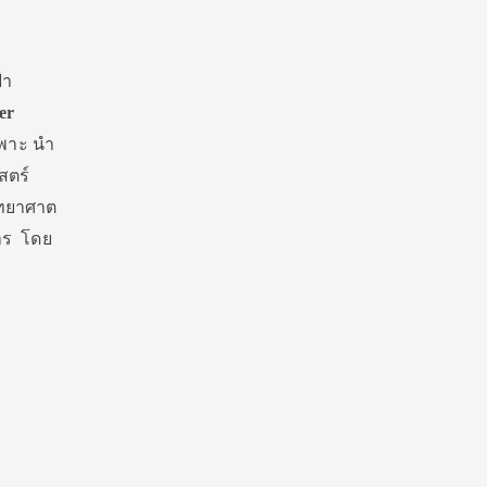
้า
er
ฉพาะ นำ
สตร์
ิทยาศาต
การ โดย