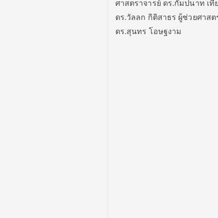
ศาสตราจารย์ ดร.กัมปนาท เทีย
ดร.วัลลก กิติสาธร ผู้ช่วยศาส
ดร.สุนทร โอษฐงาม