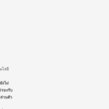
นโลยี
ังไม่
่รองรับ
ส่วนตัว