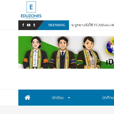
ม.บูรพา แจ้งใช้ TCASFolio เท
TRENDING
Skip
นักเรียน
นักศึก
to
content