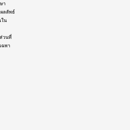
กษา
งผลลัพธ์
นใน
่วนที่
ยเฉพา