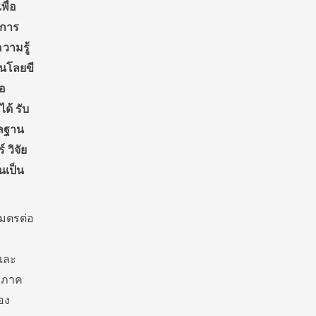
ื่อ
 การ
วามรู้
โนโลยขี
ือ
ด้ รับ
ูลฐาน
วิจัย
นเป็น
เมตรต่อ
 และ
์ ภาค
อง