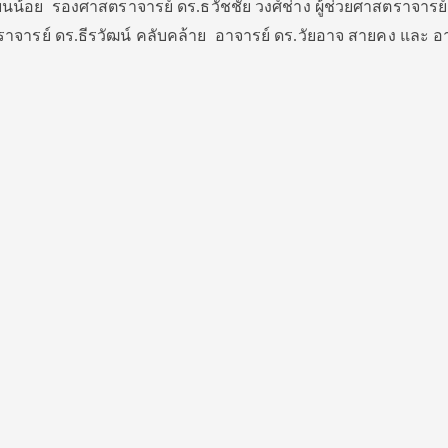
นน้อย รองศาสตราจารย์ ดร.ธวัชชัย วงศ์ช่าง ผู้ช่วยศาสตราจารย์
ตราจารย์ ดร.ธีรวัฒน์ คลับคล้าย อาจารย์ ดร.วัยอาจ สายคง และ อ