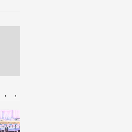
มฟล. ประกาศ TCAS70 รอบ Portfolio รับเฉพาะ
ยศชนัน เค
แฟ้มสะสมผลงานผ่านระบบ TCASFolio ตาม
ผูกมัด ใช้
แนวทาง ทปอ.
เวลาใช้ทุน