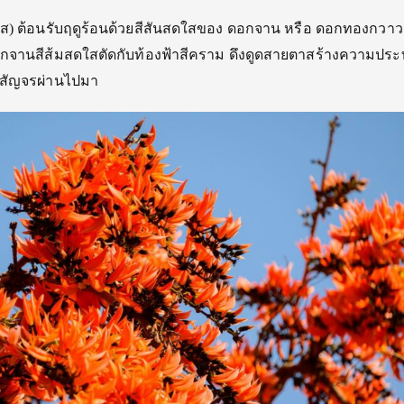
 ต้อนรับฤดูร้อนด้วยสีสันสดใสของ ดอกจาน หรือ ดอกทองกวาว ท
กจานสีส้มสดใสตัดกับท้องฟ้าสี
คราม ดึงดูดสายตาสร้างความประท
ี่สัญจรผ่านไปมา