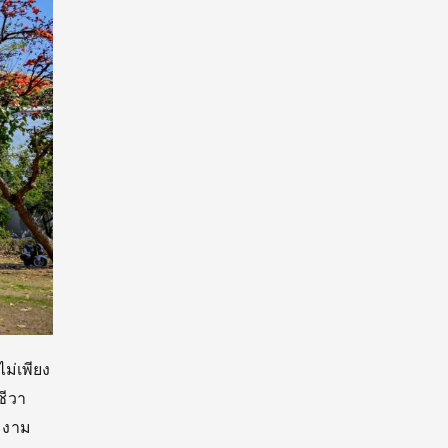
ม่เพียง
ชีวา
มงาม