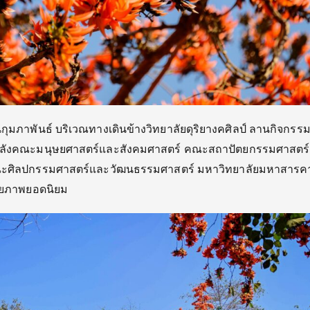
กุมภาพันธ์ บริเวณทางเดินข้างวิทยาลัยดุริ
ยางคศิลป์ ลานกิจกรร
ลังคณะมนุษยศาสตร์
และสังคมศาสตร์ คณะสถาปัตยกรรมศาสตร์
ณะศิลปกรรมศาสตร์และวั
ฒนธรรมศาสตร์ มหาวิทยาลัยมหาสารคา
ายภาพยอดนิยม