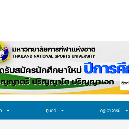
ือก “ทุน พสวท.” และ “โครงกา
_
ษา
ทุนดีดี
ครู-อาจารย์