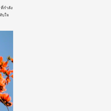
ี่กำลัง
ั
บใจ