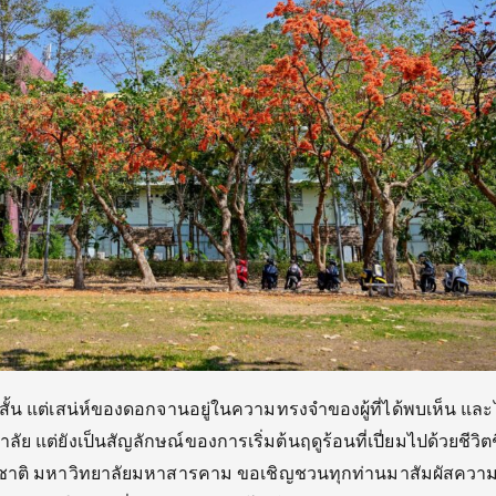
ั้
น แต่เสน่ห์ของดอกจานอยู่
ในความทรงจำของผู้ที่ได้พบเห็น และไ
ลัย แต่ยังเป็นสัญลักษณ์ของการเริ่
มต้นฤดูร้อนที่เปี่ยมไปด้วยชีวิ
ต
ติ มหาวิทยาลัยมหาสารคาม ขอเชิญชวนทุกท่านมาสัมผั
สควา