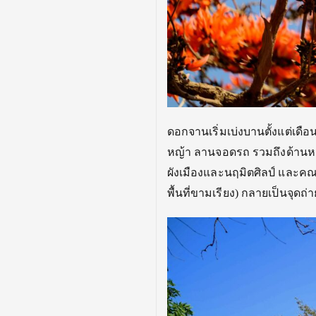
ดอกจานเริ่มเบ่งบานตั้งแต่เดื
อน
หญ้า ลานจอดรถ รวมถึงด้านห
ผังเมืองและนฤมิตศิลป์ และค
พื้นที่ขามเรียง) กลายเป็นจุ
ดถ่