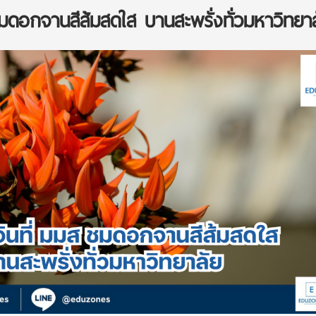
ชมดอกจานสีส้มสดใส บานสะพรั่งทั่วมหาวิทยา