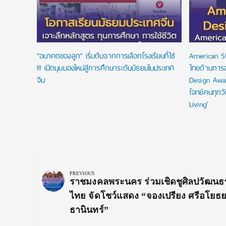
“อนาคตของลูก” เริ่มต้นจากการเลือกโรงเรียนที่ใช่
American S
!!! เปิดมุมมองใหม่สู่การศึกษาระดับมัธยมในประเทศ
ไทยด้านการ
จีน
Design Awa
โจทย์คนทุกว
Living’
Post
navigation
PREVIOUS
Previous
ราชมงคลพระนคร ร่วมเชิดชูศิลปวัฒนธ
Post:
ไทย จัดโชว์แสดง “จองเปรียง ศรีอโยธ
ธานินทร์”