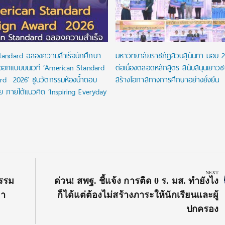
tandard ฉลองความสำเร็จนักศึกษา
มหาวิทยาลัยราชภัฏสวนสุนันทา มอบ 
ออกแบบบนเวที ‘American Standard
ต่อเนื่องตลอดหลักสูตร สนับสนุนเยาว
rd 2026’ ชูนวัตกรรมห้องน้ำตอบ
สร้างโอกาสทางการศึกษาอย่างยั่งยืน
ัย ภายใต้แนวคิด ‘Inspiring Everyday
NEXT
Next
รรม
ด่วน! สพฐ. ชี้แจ้ง การติด 0 ร. มส. ทำยังไง
Post:
ยา
ก็ได้แต่ต้องไม่สร้างภาระให้นักเรียนและผู้
ปกครอง