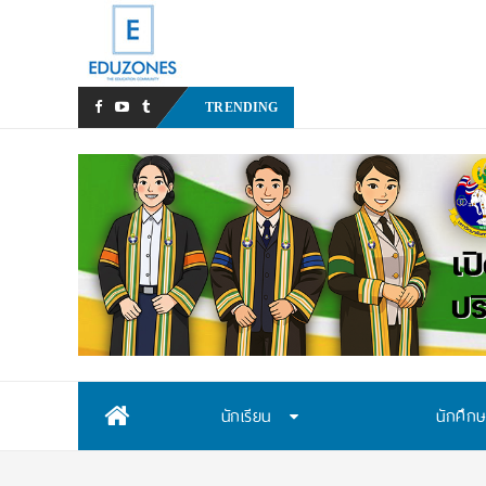
สสวท. เปิดรับสมัครสอบคัดเล
TRENDING
Skip
นักเรียน
นักศึก
to
content