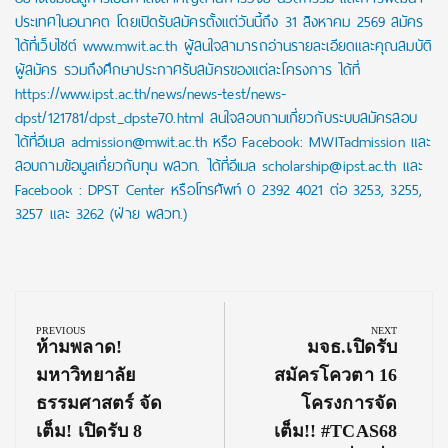
ประเทศในอนาคต โดยเปิดรับสมัครตั้งแต่วันนี้ถึง 31 สิงหาคม 2569 สมัคร
ได้ที่เว็บไซต์ www.mwit.ac.th ผู้สนใจสามารถอ่านรายละเอียดและคุณสมบัติ
ผู้สมัคร รวมถึงศึกษาประกาศรับสมัครของแต่ละโครงการ ได้ที่
https://www.ipst.ac.th/news/news-test/news-
dpst/121781/dpst_dpste70.html สนใจสอบถามเกี่ยวกับระบบสมัครสอบ
ได้ที่อีเมล admission@mwit.ac.th หรือ Facebook: MWITadmission และ
สอบถามข้อมูลเกี่ยวกับทุน พสวท. ได้ที่อีเมล scholarship@ipst.ac.th และ
Facebook : DPST Center หรือโทรศัพท์ 0 2392 4021 ต่อ 3253, 3255,
3257 และ 3262 (ฝ่าย พสวท.)
Post
navigation
PREVIOUS
NEXT
Previous
Next
ห้ามพลาด!
มจธ.เปิดรับ
Post:
Post:
มหาวิทยาลัย
สมัครโควตา 16
ธรรมศาสตร์ จัด
โครงการจัด
เต็ม! เปิดรับ 8
เต็ม!! #TCAS68