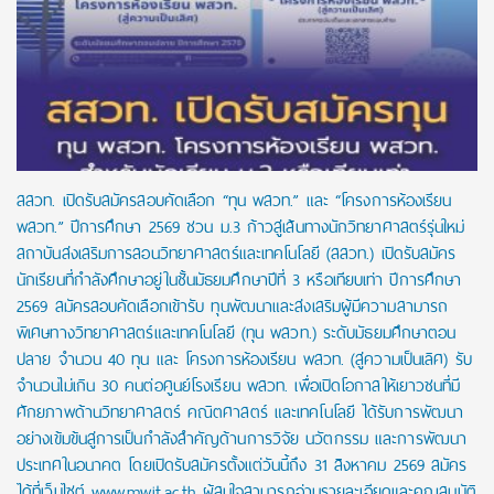
สสวท. เปิดรับสมัครสอบคัดเลือก “ทุน พสวท.” และ “โครงการห้องเรียน
พสวท.” ปีการศึกษา 2569 ชวน ม.3 ก้าวสู่เส้นทางนักวิทยาศาสตร์รุ่นใหม่
สถาบันส่งเสริมการสอนวิทยาศาสตร์และเทคโนโลยี (สสวท.) เปิดรับสมัคร
นักเรียนที่กำลังศึกษาอยู่ในชั้นมัธยมศึกษาปีที่ 3 หรือเทียบเท่า ปีการศึกษา
2569 สมัครสอบคัดเลือกเข้ารับ ทุนพัฒนาและส่งเสริมผู้มีความสามารถ
พิเศษทางวิทยาศาสตร์และเทคโนโลยี (ทุน พสวท.) ระดับมัธยมศึกษาตอน
ปลาย จำนวน 40 ทุน และ โครงการห้องเรียน พสวท. (สู่ความเป็นเลิศ) รับ
จำนวนไม่เกิน 30 คนต่อศูนย์โรงเรียน พสวท. เพื่อเปิดโอกาสให้เยาวชนที่มี
ศักยภาพด้านวิทยาศาสตร์ คณิตศาสตร์ และเทคโนโลยี ได้รับการพัฒนา
อย่างเข้มข้นสู่การเป็นกำลังสำคัญด้านการวิจัย นวัตกรรม และการพัฒนา
ประเทศในอนาคต โดยเปิดรับสมัครตั้งแต่วันนี้ถึง 31 สิงหาคม 2569 สมัคร
ได้ที่เว็บไซต์ www.mwit.ac.th ผู้สนใจสามารถอ่านรายละเอียดและคุณสมบัติ