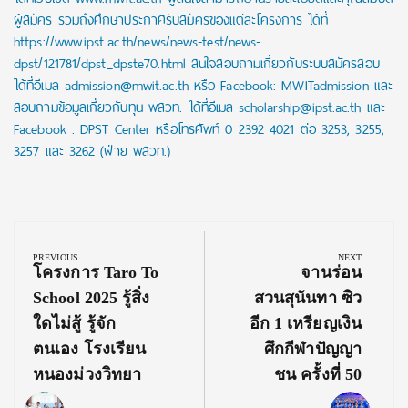
ผู้สมัคร รวมถึงศึกษาประกาศรับสมัครของแต่ละโครงการ ได้ที่
https://www.ipst.ac.th/news/news-test/news-
dpst/121781/dpst_dpste70.html สนใจสอบถามเกี่ยวกับระบบสมัครสอบ
ได้ที่อีเมล admission@mwit.ac.th หรือ Facebook: MWITadmission และ
สอบถามข้อมูลเกี่ยวกับทุน พสวท. ได้ที่อีเมล scholarship@ipst.ac.th และ
Facebook : DPST Center หรือโทรศัพท์ 0 2392 4021 ต่อ 3253, 3255,
3257 และ 3262 (ฝ่าย พสวท.)
Post
navigation
PREVIOUS
NEXT
Previous
Next
โครงการ Taro To
จานร่อน
Post:
Post:
School 2025 รู้สิ่ง
สวนสุนันทา ซิว
ใดไม่สู้ รู้จัก
อีก 1 เหรียญเงิน
ตนเอง โรงเรียน
ศึกกีฬาปัญญา
หนองม่วงวิทยา
ชน ครั้งที่ 50