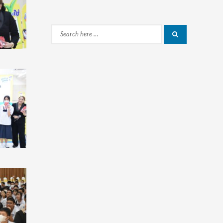
Search
Search
for: