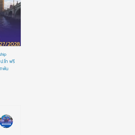
NMU Open House 2026
จัดให้จุใจ 
ที่ 1 Portfo
ship
 ป.โท ฟรี
ูกพัน