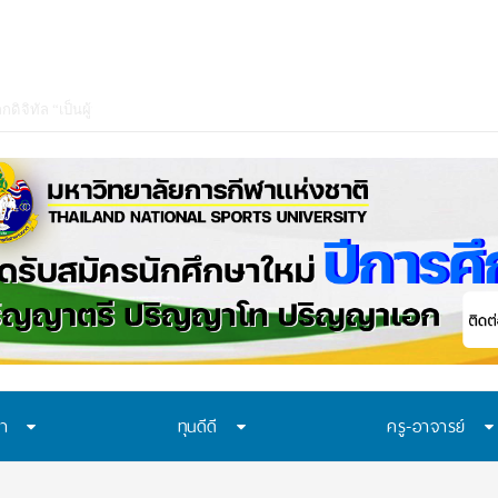
ษา
ทุนดีดี
ครู-อาจารย์