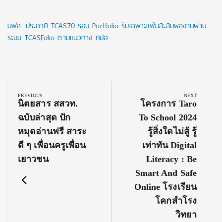
มฟล. ประกาศ TCAS70 รอบ Portfolio รับเฉพาะแฟ้มสะสมผลงานผ่าน
ระบบ TCASFolio ตามแนวทาง ทปอ.
Post
navigation
PREVIOUS
NEXT
Previous
Next
นิตยสาร สสวท.
โครงการ Taro
Post:
Post:
ฉบับล่าสุด ปัก
To School 2024
หมุดอ่านฟรี สาระ
รู้สิ่งใดไม่สู้ รู้
ดี ๆ เพื่อนครูเพื่อน
เท่าทัน Digital
เยาวชน
Literacy : Be
Smart And Safe
Online โรงเรียน
โคกสำโรง
วิทยา