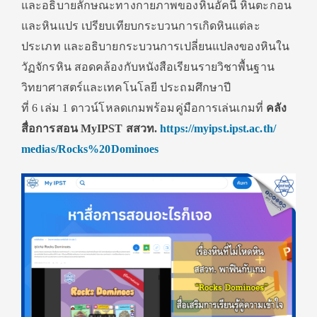
และอธิบายลั
กษณะทางกายภาพของหินอัคนี หินตะกอน
และหินแปร เปรียบเทียบกระบวนการเกิดหินแต่
ละ
ประเภท และอธิบายกระบวนการเปลี่
ยนแปลงของหินใน
วัฏจักรหิน สอดคล้องกับหนังสือเรียนรายวิ
ชาพื้นฐาน
วิทยาศาสตร์
และเทคโนโลยี ประถมศึกษาปี
ที่
6
เล่ม
1
ดาวน์โหลดเกมพร้อมคู่มือการเล่
นเกมที่
คลัง
สื่อการสอน
MyIPST
สสวท.
https://myipst.ipst.ac.th/
medias/Rocks%
20
Dominoes